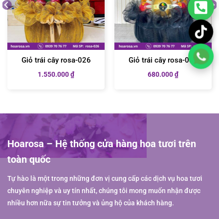
cây rosa-1179”
Bạn phải
đăng nhập
để gửi đánh giá.
Giỏ trái cây rosa-026
Giỏ trái cây rosa-036
1.550.000
₫
680.000
₫
Hoarosa – Hệ thống cửa hàng hoa tươi trên
toàn quốc
Tự hào là một trong những đơn vị cung cấp các dịch vụ hoa tươi
chuyên nghiệp và uy tín nhất, chúng tôi mong muốn nhận được
nhiều hơn nữa sự tin tưởng và ủng hộ của khách hàng.