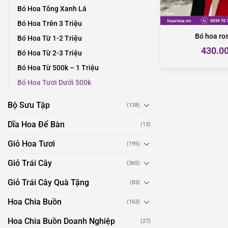
Bó Hoa Tông Xanh Lá
Bó Hoa Trên 3 Triệu
Bó hoa ro
Bó Hoa Từ 1-2 Triệu
430.0
Bó Hoa Từ 2-3 Triệu
Bó Hoa Từ 500k – 1 Triệu
Bó Hoa Tươi Dưới 500k
Bộ Sưu Tập
(138)
Dĩa Hoa Để Bàn
(13)
Giỏ Hoa Tươi
(195)
Giỏ Trái Cây
(365)
Giỏ Trái Cây Quà Tặng
(83)
Hoa Chia Buồn
(163)
Hoa Chia Buồn Doanh Nghiệp
(27)