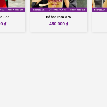
sa-366
Bó hoa rosa-375
00
₫
450.000
₫