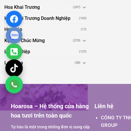
Hoa Khai Trương
(247)
Hoa Khai Trương Doanh Nghiệp
(103)
Hoa Sáp
(17)
Kệ Hoa Chúc Mừng
(270)
Lan Hồ Điệp
(137)
Loài Hoa
(58)
Hoarosa – Hệ thống cửa hàng
Liên hệ
hoa tươi trên toàn quốc
CÔNG TY TN
GROUP
Tự hào là một trong những đơn vị cung cấp