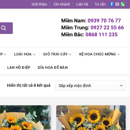
Giới thiệu
Chi nhánh
Liên hệ
Tư vấn
ẬP
LOÀI HOA
GIỎ TRÁI CÂY
KỆ HOA CHÚC MỪNG
LAN HỒ ĐIỆP
DĨA HOA ĐỂ BÀN
Hiển thị tất cả 8 kết quả