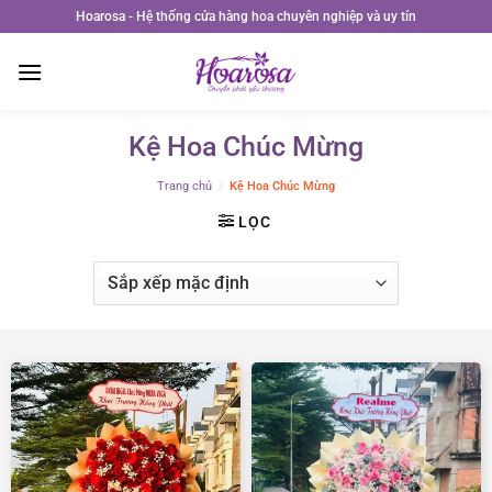
Bỏ
Hoarosa - Hệ thống cửa hàng hoa chuyên nghiệp và uy tín
qua
nội
dung
Kệ Hoa Chúc Mừng
Trang chủ
/
Kệ Hoa Chúc Mừng
LỌC