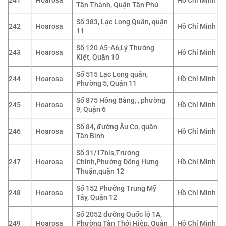
241
Hoarosa
Hồ Chí Minh
Tân Thành, Quận Tân Phú
Số 383, Lạc Long Quân, quận
242
Hoarosa
Hồ Chí Minh
11
Số 120 A5-A6,Lý Thường
243
Hoarosa
Hồ Chí Minh
Kiệt, Quận 10
Số 515 Lạc Long quân,
244
Hoarosa
Hồ Chí Minh
Phường 5, Quận 11
Số 875 Hồng Bàng, , phường
245
Hoarosa
Hồ Chí Minh
9, Quận 6
Số 84, đường Âu Cơ, quận
246
Hoarosa
Hồ Chí Minh
Tân Bình
Số 31/17bis,Trường
247
Hoarosa
Chinh,Phường Đông Hưng
Hồ Chí Minh
Thuận,quận 12
Số 152 Phường Trung Mỹ
248
Hoarosa
Hồ Chí Minh
Tây, Quận 12
Số 2052 đường Quốc lộ 1A,
249
Hoarosa
Phường Tân Thới Hiệp, Quận
Hồ Chí Minh