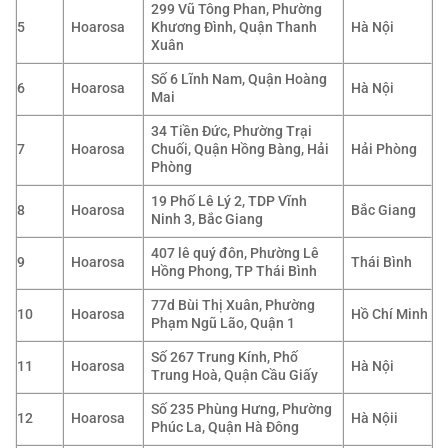
299 Vũ Tông Phan, Phường
5
Hoarosa
Khương Đình, Quận Thanh
Hà Nội
Xuân
Số 6 Lĩnh Nam, Quận Hoàng
6
Hoarosa
Hà Nội
Mai
34 Tiền Đức, Phường Trại
7
Hoarosa
Chuối, Quận Hồng Bàng, Hải
Hải Phòng
Phòng
19 Phố Lê Lý 2, TDP Vĩnh
8
Hoarosa
Bắc Giang
Ninh 3, Bắc Giang
407 lê quý đôn, Phường Lê
9
Hoarosa
Thái Bình
Hồng Phong, TP Thái Bình
77d Bùi Thị Xuân, Phường
10
Hoarosa
Hồ Chí Minh
Phạm Ngũ Lão, Quận 1
Số 267 Trung Kính, Phố
11
Hoarosa
Hà Nội
Trung Hoà, Quận Cầu Giấy
Số 235 Phùng Hưng, Phường
12
Hoarosa
Hà Nộii
Phúc La, Quận Hà Đông