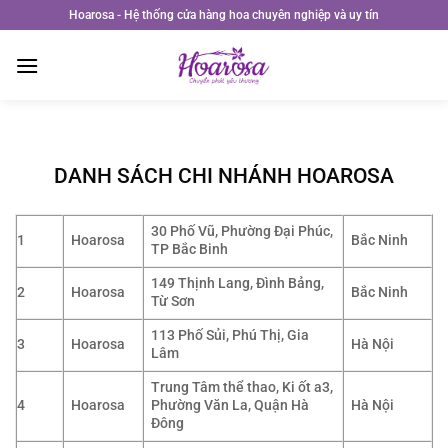
Bỏ
Hoarosa - Hệ thống cửa hàng hoa chuyên nghiệp và uy tín
qua
nội
dung
DANH SÁCH CHI NHÁNH HOAROSA
30 Phố Vũ, Phường Đại Phúc,
1
Hoarosa
Bắc Ninh
TP Bắc Binh
149 Thịnh Lang, Đình Bảng,
2
Hoarosa
Bắc Ninh
Từ Sơn
113 Phố Sủi, Phú Thị, Gia
3
Hoarosa
Hà Nội
Lâm
Trung Tâm thể thao, Ki ốt a3,
4
Hoarosa
Phường Văn La, Quận Hà
Hà Nội
Đông