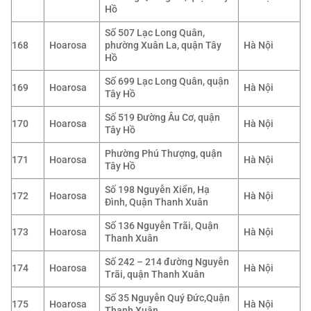
Hồ
Số 507 Lạc Long Quân,
168
Hoarosa
phường Xuân La, quận Tây
Hà Nội
Hồ
Số 699 Lạc Long Quân, quận
169
Hoarosa
Hà Nội
Tây Hồ
Số 519 Đường Âu Cơ, quận
170
Hoarosa
Hà Nội
Tây Hồ
Phường Phú Thượng, quận
171
Hoarosa
Hà Nội
Tây Hồ
Số 198 Nguyễn Xiển, Hạ
172
Hoarosa
Hà Nội
Đình, Quận Thanh Xuân
Số 136 Nguyễn Trãi, Quận
173
Hoarosa
Hà Nội
Thanh Xuân
Số 242 – 214 đường Nguyễn
174
Hoarosa
Hà Nội
Trãi, quận Thanh Xuân
Số 35 Nguyễn Quý Đức,Quận
175
Hoarosa
Hà Nội
Thanh Xuân