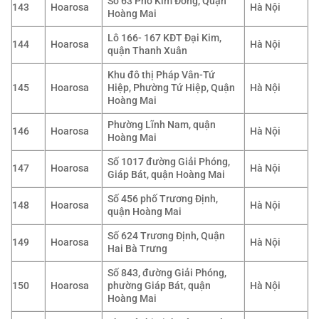
Số 63 Phố Kim Đồng, Quận
143
Hoarosa
Hà Nội
Hoàng Mai
Lô 166- 167 KĐT Đại Kim,
144
Hoarosa
Hà Nội
quận Thanh Xuân
Khu đô thị Pháp Vân-Tứ
145
Hoarosa
Hiệp, Phường Tứ Hiệp, Quận
Hà Nội
Hoàng Mai
Phường Lĩnh Nam, quận
146
Hoarosa
Hà Nội
Hoàng Mai
Số 1017 đường Giải Phóng,
147
Hoarosa
Hà Nội
Giáp Bát, quận Hoàng Mai
Số 456 phố Trương Định,
148
Hoarosa
Hà Nội
quận Hoàng Mai
Số 624 Trương Định, Quận
149
Hoarosa
Hà Nội
Hai Bà Trưng
Số 843, đường Giải Phóng,
150
Hoarosa
phường Giáp Bát, quận
Hà Nội
Hoàng Mai