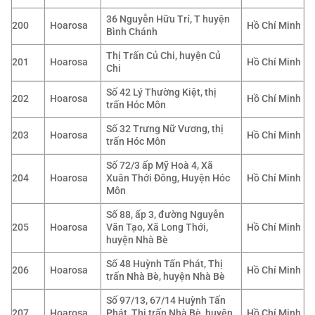
36 Nguyễn Hữu Trí, T huyện
200
Hoarosa
Hồ Chí Minh
Bình Chánh
Thị Trấn Củ Chi, huyện Củ
201
Hoarosa
Hồ Chí Minh
Chi
Số 42 Lý Thường Kiệt, thị
202
Hoarosa
Hồ Chí Minh
trấn Hóc Môn
Số 32 Trưng Nữ Vương, thị
203
Hoarosa
Hồ Chí Minh
trấn Hóc Môn
Số 72/3 ấp Mỹ Hoà 4, Xã
204
Hoarosa
Xuân Thới Đông, Huyện Hóc
Hồ Chí Minh
Môn
Số 88, ấp 3, đường Nguyễn
205
Hoarosa
Văn Tạo, Xã Long Thới,
Hồ Chí Minh
huyện Nhà Bè
Số 48 Huỳnh Tấn Phát, Thị
206
Hoarosa
Hồ Chí Minh
trấn Nhà Bè, huyện Nhà Bè
Số 97/13, 67/14 Huỳnh Tấn
207
Hoarosa
Phát, Thị trấn Nhà Bè, huyện
Hồ Chí Minh