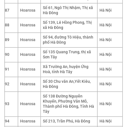
Số 61, Ngô Thị Nhậm, Thị xã
87
Hoarosa
Hà Nội
Hà Đông
Số 139, Lê Hồng Phong, Thị
88
Hoarosa
Hà Nội
xã Hà Đông
Số 94, đường Tô Hiệu, thành
89
Hoarosa
Hà Nội
phố Hà Đông
Số 135 Quang Trung, thị xã
90
Hoarosa
Hà Nội
Sơn Tây
Xã Trường An, huyện Ứng
91
Hoarosa
Hà Nội
Hoà, tỉnh Hà Tây
Số 30 Chu văn An,Yết Kiêu,
92
Hoarosa
Hà Nội
Hà Đông
Số 138 Đường Nguyễn
Khuyến, Phường Văn Mỗ,
93
Hoarosa
Hà Nội
Thành phố Hà Đông, Tỉnh Hà
Tây
94
Hoarosa
Số 213, Trần Phú, Hà Đông
Hà Nội