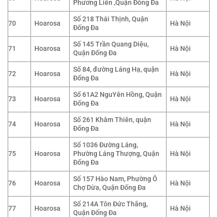
Phương Liên ,Quận Đống Đa
Số 218 Thái Thịnh, Quận
70
Hoarosa
Hà Nội
Đống Đa
Số 145 Trần Quang Diệu,
71
Hoarosa
Hà Nội
Quận Đống Đa
Số 84, đường Láng Hạ, quận
72
Hoarosa
Hà Nội
Đống Đa
Số 61A2 NguYên Hồng, Quận
73
Hoarosa
Hà Nội
Đống Đa
Số 261 Khâm Thiên, quận
74
Hoarosa
Hà Nội
Đống Đa
Số 1036 Đường Láng,
75
Hoarosa
Phường Láng Thượng, Quận
Hà Nội
Đống Đa
Số 157 Hào Nam, Phường Ô
76
Hoarosa
Hà Nội
Chợ Dừa, Quận Đống Đa
Số 214A Tôn Đức Thắng,
77
Hoarosa
Hà Nội
Quận Đống Đa