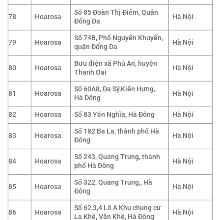
Số 85 Đoàn Thị Điểm, Quận
78
Hoarosa
Hà Nội
Đống Đa
Số 74B, Phố Nguyễn Khuyến,
79
Hoarosa
Hà Nội
quận Đống Đa
Bưu điện xã Phú An, huyện
80
Hoarosa
Hà Nội
Thanh Oai
Số 60A8, Đa Sỹ,Kiến Hưng,
81
Hoarosa
Hà Nội
Hà Đông
82
Hoarosa
Số 83 Yên Nghĩa, Hà Đông
Hà Nội
Số 182 Ba La, thành phố Hà
83
Hoarosa
Hà Nội
Đông
Số 243, Quang Trung, thành
84
Hoarosa
Hà Nội
phố Hà Đông
Số 322, Quang Trung,, Hà
85
Hoarosa
Hà Nội
Đông
Số 62,3,4 Lô A Khu chung cư
86
Hoarosa
Hà Nội
La Khê, Văn Khê, Hà Đông