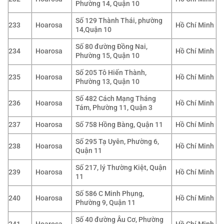
Phường 14, Quận 10
Số 129 Thành Thái, phường
233
Hoarosa
Hồ Chí Minh
14,Quận 10
Số 80 đường Đồng Nai,
234
Hoarosa
Hồ Chí Minh
Phường 15, Quận 10
Số 205 Tô Hiến Thành,
235
Hoarosa
Hồ Chí Minh
Phường 13, Quận 10
Số 482 Cách Mạng Tháng
236
Hoarosa
Hồ Chí Minh
Tám, Phường 11, Quận 3
237
Hoarosa
Số 758 Hồng Bàng, Quận 11
Hồ Chí Minh
Số 295 Tạ Uyên, Phường 6,
238
Hoarosa
Hồ Chí Minh
Quận 11
Số 217, lý Thường Kiệt, Quận
239
Hoarosa
Hồ Chí Minh
11
Số 586 C Minh Phụng,
240
Hoarosa
Hồ Chí Minh
Phường 9, Quận 11
Số 40 đường Âu Cơ, Phường