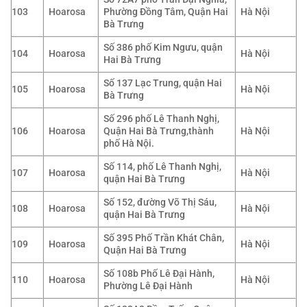
103
Hoarosa
Phường Đồng Tâm, Quận Hai
Hà Nội
Bà Trưng
Số 386 phố Kim Ngưu, quận
104
Hoarosa
Hà Nội
Hai Bà Trưng
Số 137 Lạc Trung, quận Hai
105
Hoarosa
Hà Nội
Bà Trưng
Số 296 phố Lê Thanh Nghị,
106
Hoarosa
Quận Hai Bà Trưng,thành
Hà Nội
phố Hà Nội.
Số 114, phố Lê Thanh Nghị,
107
Hoarosa
Hà Nội
quận Hai Bà Trưng
Số 152, đường Võ Thị Sáu,
108
Hoarosa
Hà Nội
quận Hai Bà Trưng
Số 395 Phố Trần Khát Chân,
109
Hoarosa
Hà Nội
Quận Hai Bà Trưng
Số 108b Phố Lê Đại Hành,
110
Hoarosa
Hà Nội
Phường Lê Đại Hành