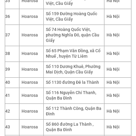
35
Hoarosa
Hà Nội
Việt, Cầu Giấy
Số 159 Đường Hoàng Quốc
36
Hoarosa
Hà Nội
Việt, Cầu Giấy
Số 74 Hoàng Quốc Việt,
37
Hoarosa
phường Nghĩa Đô, quận Cầu
Hà Nội
Giấy
Số 65 Phạm Văn Đồng, xã Cổ
38
Hoarosa
Hà Nội
Nhuế , huyện Từ Liêm
Số 110 Dương Khuê, Phường
39
Hoarosa
Hà Nội
Mai Dịch, Quận Cầu Giấy
40
Hoarosa
Số 1130 đường Đê la Thành
Hà Nội
Số 116 Nguyễn Chí Thanh,
41
Hoarosa
Hà Nội
Quận Ba Đình
Số 112 Thành Công, Quận Ba
42
Hoarosa
Hà Nội
Đình
Số 860 đường La Thành ,
43
Hoarosa
Hà Nội
Quận Ba Đình