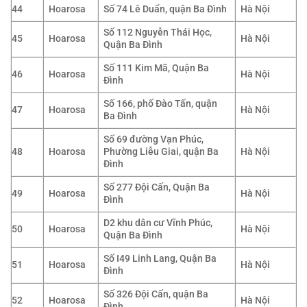
44
Hoarosa
Số 74 Lê Duẩn, quận Ba Đình
Hà Nội
Số 112 Nguyễn Thái Học,
45
Hoarosa
Hà Nội
Quận Ba Đình
Số 111 Kim Mã, Quận Ba
46
Hoarosa
Hà Nội
Đình
Số 166, phố Đào Tấn, quận
47
Hoarosa
Hà Nội
Ba Đình
Số 69 đường Vạn Phúc,
48
Hoarosa
Phường Liễu Giai, quận Ba
Hà Nội
Đình
Số 277 Đội Cấn, Quận Ba
49
Hoarosa
Hà Nội
Đình
D2 khu dân cư Vĩnh Phúc,
50
Hoarosa
Hà Nội
Quận Ba Đình
Số I49 Linh Lang, Quận Ba
51
Hoarosa
Hà Nội
Đình
Số 326 Đội Cấn, quận Ba
52
Hoarosa
Hà Nội
Đình