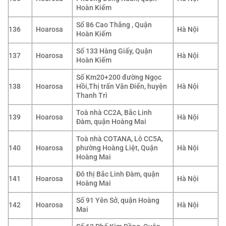
Hoàn Kiếm
Số 86 Cao Thắng , Quận
136
Hoarosa
Hà Nội
Hoàn Kiếm
Số 133 Hàng Giấy, Quận
137
Hoarosa
Hà Nội
Hoàn Kiếm
Số Km20+200 đường Ngọc
138
Hoarosa
Hồi,Thị trấn Văn Điển, huyện
Hà Nội
Thanh Trì
Toà nhà CC2A, Bắc Linh
139
Hoarosa
Hà Nội
Đàm, quận Hoàng Mai
Toà nhà COTANA, Lô CC5A,
140
Hoarosa
phường Hoàng Liệt, Quận
Hà Nội
Hoàng Mai
Đô thị Bắc Linh Đàm, quận
141
Hoarosa
Hà Nội
Hoàng Mai
Số 91 Yên Sở, quận Hoàng
142
Hoarosa
Hà Nội
Mai