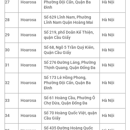
27
Hoarosa
Phường Đội Cấn, Quận Ba
Hà Nội
Đình
Số 629 Lĩnh Nam, Phường
28
Hoarosa
Hà Nội
Lĩnh Nam Quận Hoàng Mai
Số 219, phố Doãn Kế Thiện,
29
Hoarosa
Hà Nội
quận Cầu Giấy
Số 68, Ngõ 5 Trần Quý Kiên,
30
Hoarosa
Hà Nội
Quận Cầu Giấy
Số 276 Đường Láng, Phường
31
Hoarosa
Hà Nội
Thịnh Quang, Quận Đống Đa
Số 173 Lê Hồng Phong,
32
Hoarosa
Phường Đội Cấn, Quận Ba
Hà Nội
Đình
Số 61 Hoàng Cầu, Phường Ô
33
Hoarosa
Hà Nội
Chợ Dừa, Quận Đống Đa
Số 70 Hoàng Quốc Việt, quận
34
Hoarosa
Hà Nội
Cầu Giấy
Số 435 Đường Hoàng Quốc