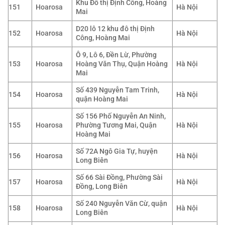
Khu Đô thị Định Công, Hoàng
151
Hoarosa
Hà Nội
Mai
D20 lô 12 khu đô thị Định
152
Hoarosa
Hà Nội
Công, Hoàng Mai
Ô 9, Lô 6, Đền Lừ, Phường
153
Hoarosa
Hoàng Văn Thụ, Quận Hoàng
Hà Nội
Mai
Số 439 Nguyễn Tam Trinh,
154
Hoarosa
Hà Nội
quận Hoàng Mai
Số 156 Phố Nguyễn An Ninh,
155
Hoarosa
Phường Tương Mai, Quận
Hà Nội
Hoàng Mai
Số 72A Ngô Gia Tự, huyện
156
Hoarosa
Hà Nội
Long Biên
Số 66 Sài Đồng, Phường Sài
157
Hoarosa
Hà Nội
Đồng, Long Biên
Số 240 Nguyễn Văn Cừ, quận
158
Hoarosa
Hà Nội
Long Biên