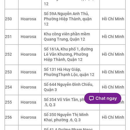
12
Số 59A Nguyễn Anh Thủ,
250
Hoarosa
Phường Hiệp Thành, quận
Hồ Chí Minh
12
Khu công viên phần mềm
251
Hoarosa
Hồ Chí Minh
Quang Trung, Quận 12
Số 161A, Khu phố 1, đường
252
Hoarosa
Lê Văn Khương, Phường
Hồ Chí Minh
Hiệp Thành, Quận 12
Số 131 Hà Huy Giáp,
253
Hoarosa
Hồ Chí Minh
PhườngThạnh Lộc, quận 12
Số 644 Nguyễn Đình Chiểu,
254
Hoarosa
Hồ Chí Minh
Quận 3
Số 354 Võ Văn Tần, phường
255
Hoarosa
Hồ Chí Minh
.5, Q.3
Số 350 Nguyễn Thị Minh
256
Hoarosa
Hồ Chí Minh
Khai, phường .6, Q.3
Số 41 A Đường Phạm Ngọc