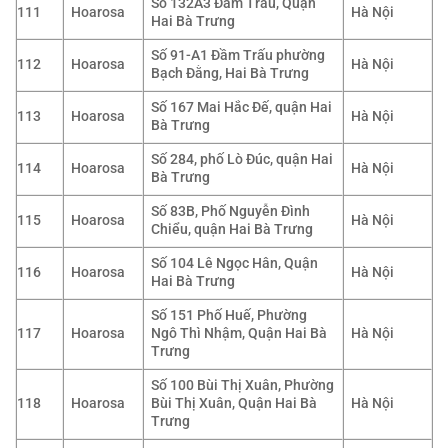
Số 132A3 Đầm Trấu, Quận
111
Hoarosa
Hà Nội
Hai Bà Trưng
Số 91-A1 Đầm Trấu phường
112
Hoarosa
Hà Nội
Bạch Đằng, Hai Bà Trưng
Số 167 Mai Hắc Đế, quận Hai
113
Hoarosa
Hà Nội
Bà Trưng
Số 284, phố Lò Đúc, quận Hai
114
Hoarosa
Hà Nội
Bà Trưng
Số 83B, Phố Nguyễn Đình
115
Hoarosa
Hà Nội
Chiểu, quận Hai Bà Trưng
Số 104 Lê Ngọc Hân, Quận
116
Hoarosa
Hà Nội
Hai Bà Trưng
Số 151 Phố Huế, Phường
117
Hoarosa
Ngô Thì Nhậm, Quận Hai Bà
Hà Nội
Trưng
Số 100 Bùi Thị Xuân, Phường
118
Hoarosa
Bùi Thị Xuân, Quận Hai Bà
Hà Nội
Trưng