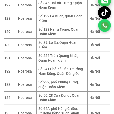
Số 84B Hai Bà Trưng, Quận
127
Hoarosa
Hà Nội
Hoàn Kiếm
Số 139 Lê Duẩn, quận Hoàn
128
Hoarosa
Hà Nội
Kiếm
Số 123 Hàng Trống, Quận
129
Hoarosa
Hà Nội
Hoàn Kiếm
Số 89, Lò Sũ, Quận Hoàn
130
Hoarosa
Hà Nội
Kiếm
Số 224 Trần Quang Khải,
131
Hoarosa
Hà Nội
Quận Hoàn Kiếm
Số 241 Phố Xã Đàn, Phường
132
Hoarosa
Hà Nội
Nam Đồng, Quận Đống Đa.
Số 239, phố Phùng Hưng,
133
Hoarosa
Hà Nội
quận Hoàn Kiếm
Số 56, 28 Cửa Đông , Quận
134
Hoarosa
Hà Nội
Hoàn Kiếm
Số 64A, phố Hàng Chiếu,
135
Hoarosa
Phường Đồng Xuân, quận
Hà Nội