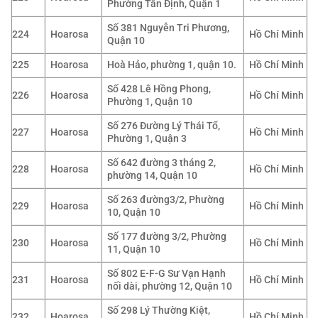
Phường Tân Định, Quận 1
Số 381 Nguyễn Tri Phương,
224
Hoarosa
Hồ Chí Minh
Quận 10
225
Hoarosa
Hoà Hảo, phường 1, quận 10.
Hồ Chí Minh
Số 428 Lê Hồng Phong,
226
Hoarosa
Hồ Chí Minh
Phường 1, Quận 10
Số 276 Đường Lý Thái Tổ,
227
Hoarosa
Hồ Chí Minh
Phường 1, Quận 3
Số 642 đường 3 tháng 2,
228
Hoarosa
Hồ Chí Minh
phường 14, Quận 10
Số 263 đường3/2, Phường
229
Hoarosa
Hồ Chí Minh
10, Quận 10
Số 177 đường 3/2, Phường
230
Hoarosa
Hồ Chí Minh
11, Quận 10
Số 802 E-F-G Sư Vạn Hạnh
231
Hoarosa
Hồ Chí Minh
nối dài, phường 12, Quận 10
Số 298 Lý Thường Kiệt,
232
Hoarosa
Hồ Chí Minh