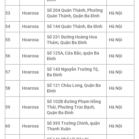
Số 204 Quán Thánh, Phường
53
Hoarosa
Hà Nội
Quán Thánh, Quận Ba Đình
54
Hoarosa
Số 144 Quán Thánh, Ba Đình
Hà Nội
Số 231 Đường Hoàng Hoa
55
Hoarosa
Hà Nội
Thám, Quận Ba Đình
Số 125A, Cửa Bắc, quận Ba
56
Hoarosa
Hà Nội
Đình
Số 143 Nguyễn Trường Tộ,
57
Hoarosa
Hà Nội
Ba Đình
Số 121 Châu Long, Quận Ba
58
Hoarosa
Hà Nội
Đình
Số 102B đường Phạm Hồng
59
Hoarosa
Thái, Phường Trúc Bạch,
Hà Nội
Quận Ba Đình
Số 395 Trường Chinh, quận
60
Hoarosa
Hà Nội
Thanh Xuân