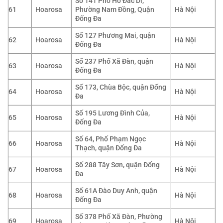
Số 141 Phố Hồ Đắc Di,
61
Hoarosa
Phường Nam Đồng, Quận
Hà Nội
Đống Đa
Số 127 Phương Mai, quận
62
Hoarosa
Hà Nội
Đống Đa
Số 237 Phố Xã Đàn, quận
63
Hoarosa
Hà Nội
Đống Đa
Số 173, Chùa Bộc, quận Đống
64
Hoarosa
Hà Nội
Đa
Số 195 Lương Đình Của,
65
Hoarosa
Hà Nội
Đống Đa
Số 64, Phố Phạm Ngọc
66
Hoarosa
Hà Nội
Thạch, quận Đống Đa
Số 288 Tây Sơn, quận Đống
67
Hoarosa
Hà Nội
Đa
Số 61A Đào Duy Anh, quận
68
Hoarosa
Hà Nội
Đống Đa
Số 378 Phố Xã Đàn, Phường
69
Hoarosa
Hà Nội