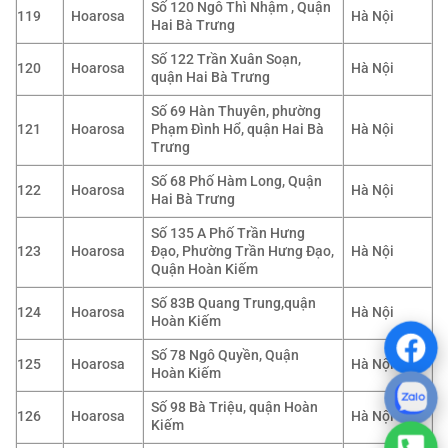
Số 120 Ngô Thì Nhậm , Quận
119
Hoarosa
Hà Nội
Hai Bà Trưng
Số 122 Trần Xuân Soạn,
120
Hoarosa
Hà Nội
quận Hai Bà Trưng
Số 69 Hàn Thuyên, phường
121
Hoarosa
Phạm Đình Hổ, quận Hai Bà
Hà Nội
Trưng
Số 68 Phố Hàm Long, Quận
122
Hoarosa
Hà Nội
Hai Bà Trưng
Số 135 A Phố Trần Hưng
123
Hoarosa
Đạo, Phường Trần Hưng Đạo,
Hà Nội
Quận Hoàn Kiếm
Số 83B Quang Trung,quận
124
Hoarosa
Hà Nội
Hoàn Kiếm
Số 78 Ngô Quyền, Quận
125
Hoarosa
Hà Nội
Hoàn Kiếm
Số 98 Bà Triệu, quận Hoàn
126
Hoarosa
Hà Nội
Kiếm