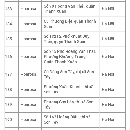
Số 90 Hoàng Văn Thái, quận
183
Hoarosa
Hà Nội
Thanh Xuân
C3 Phương Liệt, quận Thanh
184
Hoarosa
Hà Nội
Xuân
Số 132 I 2 Phố Khuất Duy
185
Hoarosa
Hà Nội
Tiến, quận Thanh Xuân
Số 215 Phố Hoàng Văn Thái,
186
Hoarosa
Phường Khương Trung,
Hà Nội
Quận Thanh Xuân
Cổ Đông Sơn Tây, thị xã Sơn
187
Hoarosa
Hà Nội
Tây
Phường Xuân Khanh, thị xã
188
Hoarosa
Hà Nội
Sơn Tây
Phương Sơn Lộc, thị xã Sơn
189
Hoarosa
Hà Nội
Tây
Số 162 Hoàng Diệu, thị xã
190
Hoarosa
Hà Nội
Sơn Tây