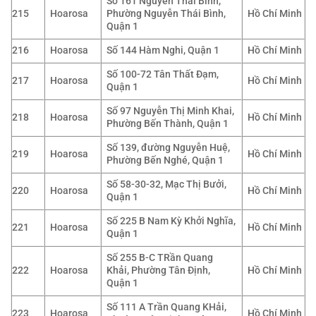
Số 161 Nguyễn Thái Bình,
215
Hoarosa
Phường Nguyễn Thái Bình,
Hồ Chí Minh
Quận 1
216
Hoarosa
Số 144 Hàm Nghi, Quận 1
Hồ Chí Minh
Số 100-72 Tân Thất Đạm,
217
Hoarosa
Hồ Chí Minh
Quận 1
Số 97 Nguyễn Thị Minh Khai,
218
Hoarosa
Hồ Chí Minh
Phường Bến Thành, Quận 1
Số 139, đường Nguyễn Huệ,
219
Hoarosa
Hồ Chí Minh
Phường Bến Nghé, Quận 1
Số 58-30-32, Mạc Thị Bưởi,
220
Hoarosa
Hồ Chí Minh
Quận 1
Số 225 B Nam Kỳ Khởi Nghĩa,
221
Hoarosa
Hồ Chí Minh
Quận 1
Số 255 B-C TRần Quang
222
Hoarosa
Khải, Phường Tân Định,
Hồ Chí Minh
Quận 1
Số 111 A Trần Quang KHải,
223
Hoarosa
Hồ Chí Minh