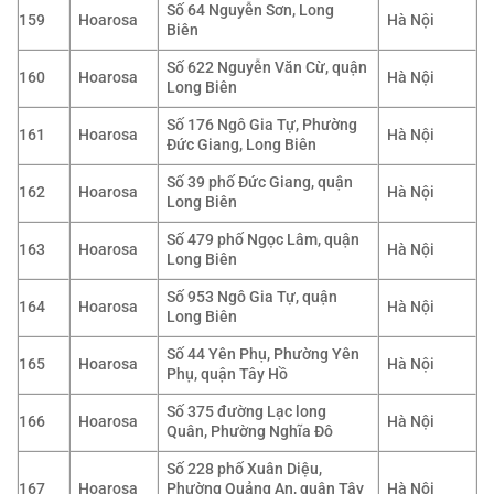
Số 64 Nguyễn Sơn, Long
159
Hoarosa
Hà Nội
Biên
Số 622 Nguyễn Văn Cừ, quận
160
Hoarosa
Hà Nội
Long Biên
Số 176 Ngô Gia Tự, Phường
161
Hoarosa
Hà Nội
Đức Giang, Long Biên
Số 39 phố Đức Giang, quận
162
Hoarosa
Hà Nội
Long Biên
Số 479 phố Ngọc Lâm, quận
163
Hoarosa
Hà Nội
Long Biên
Số 953 Ngô Gia Tự, quận
164
Hoarosa
Hà Nội
Long Biên
Số 44 Yên Phụ, Phường Yên
165
Hoarosa
Hà Nội
Phụ, quận Tây Hồ
Số 375 đường Lạc long
166
Hoarosa
Hà Nội
Quân, Phường Nghĩa Đô
Số 228 phố Xuân Diệu,
167
Hoarosa
Phường Quảng An, quận Tây
Hà Nội