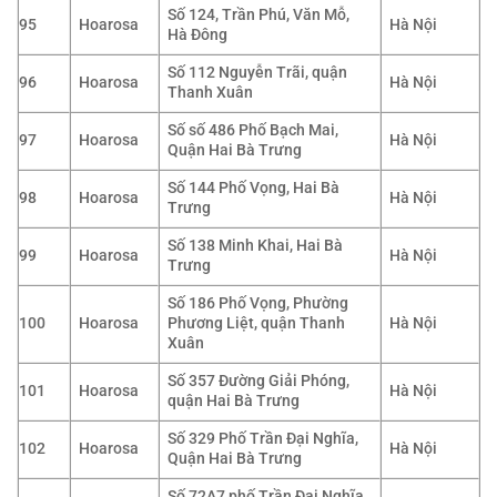
Số 124, Trần Phú, Văn Mỗ,
95
Hoarosa
Hà Nội
Hà Đông
Số 112 Nguyễn Trãi, quận
96
Hoarosa
Hà Nội
Thanh Xuân
Số số 486 Phố Bạch Mai,
97
Hoarosa
Hà Nội
Quận Hai Bà Trưng
Số 144 Phố Vọng, Hai Bà
98
Hoarosa
Hà Nội
Trưng
Số 138 Minh Khai, Hai Bà
99
Hoarosa
Hà Nội
Trưng
Số 186 Phố Vọng, Phường
100
Hoarosa
Phương Liệt, quận Thanh
Hà Nội
Xuân
Số 357 Đường Giải Phóng,
101
Hoarosa
Hà Nội
quận Hai Bà Trưng
Số 329 Phố Trần Đại Nghĩa,
102
Hoarosa
Hà Nội
Quận Hai Bà Trưng
Số 72A7 phố Trần Đại Nghĩa,