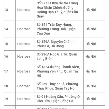
Số 377T4 Khu đô thị Trung
Hoà Nhân Chính, đường
13
Hoarosa
Hà Nội
Hoàng Đạo Thuý, quận Cầu
Giấy
Số 151 Trần Duy Hưng,
14
Hoarosa
Phường Trung Hoà, Quận
Hà Nội
Cầu Giấy
Số 159A, Nguyễn Chánh,
15
Hoarosa
Hà Nội
Phúc La, Hà Đông
Số 236A Ngô Gia Tự, Quận
16
Hoarosa
Hà Nội
Long Biên
Số 132A đường Thanh Niên,
17
Hoarosa
Phường Yên Phụ, Quận Tây
Hà Nội
Hồ
Số 259 Thuỵ Khuê, Phường
18
Hoarosa
Hà Nội
Thuỵ Khuê, Quận Tây Hồ
Số 91 Hoàng Cầu, Phường Ô
19
Hoarosa
Hà Nội
Chợ Dừa, Quận Đống Đa