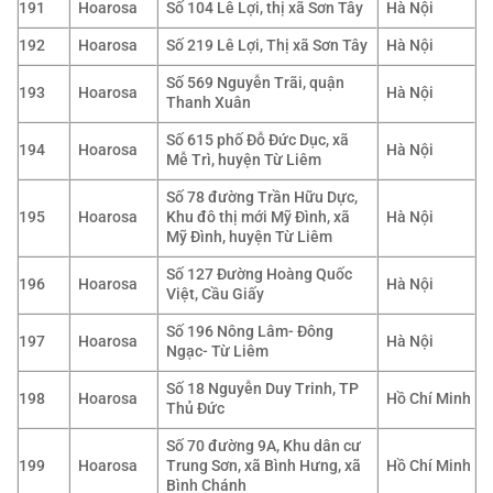
191
Hoarosa
Số 104 Lê Lợi, thị xã Sơn Tây
Hà Nội
192
Hoarosa
Số 219 Lê Lợi, Thị xã Sơn Tây
Hà Nội
Số 569 Nguyễn Trãi, quận
193
Hoarosa
Hà Nội
Thanh Xuân
Số 615 phố Đỗ Đức Dục, xã
194
Hoarosa
Hà Nội
Mễ Trì, huyện Từ Liêm
Số 78 đường Trần Hữu Dực,
195
Hoarosa
Khu đô thị mới Mỹ Đình, xã
Hà Nội
Mỹ Đình, huyện Từ Liêm
Số 127 Đường Hoàng Quốc
196
Hoarosa
Hà Nội
Việt, Cầu Giấy
Số 196 Nông Lâm- Đông
197
Hoarosa
Hà Nội
Ngạc- Từ Liêm
Số 18 Nguyễn Duy Trinh, TP
198
Hoarosa
Hồ Chí Minh
Thủ Đức
Số 70 đường 9A, Khu dân cư
199
Hoarosa
Trung Sơn, xã Bình Hưng, xã
Hồ Chí Minh
Bình Chánh