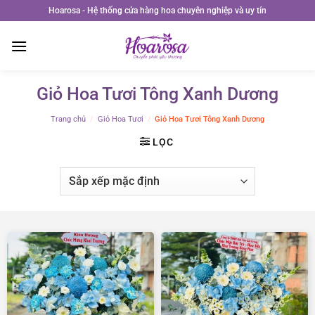
Bỏ
Hoarosa - Hệ thống cửa hàng hoa chuyên nghiệp và uy tín
qua
nội
dung
Giỏ Hoa Tươi Tông Xanh Dương
Trang chủ
/
Giỏ Hoa Tươi
/
Giỏ Hoa Tươi Tông Xanh Dương
LỌC