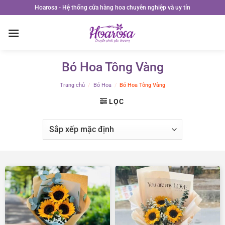
Bỏ
Hoarosa - Hệ thống cửa hàng hoa chuyên nghiệp và uy tín
qua
nội
dung
Bó Hoa Tông Vàng
Trang chủ
/
Bó Hoa
/
Bó Hoa Tông Vàng
LỌC