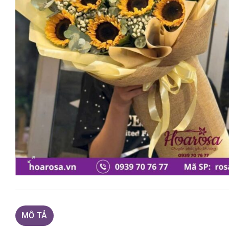
MÔ TẢ