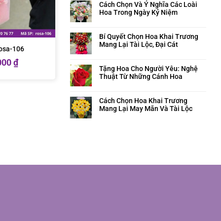
Cách Chọn Và Ý Nghĩa Các Loài
Hoa Trong Ngày Kỷ Niệm
Bí Quyết Chọn Hoa Khai Trương
Mang Lại Tài Lộc, Đại Cát
rosa-106
000
₫
Tặng Hoa Cho Người Yêu: Nghệ
Thuật Từ Những Cánh Hoa
Cách Chọn Hoa Khai Trương
Mang Lại May Mắn Và Tài Lộc