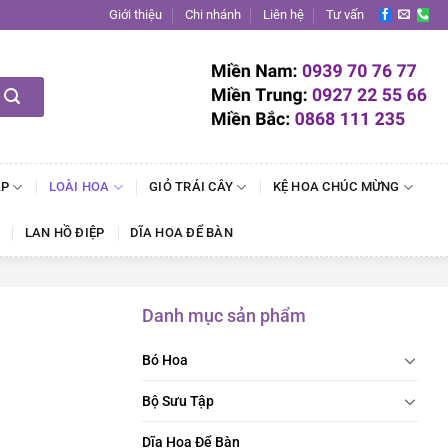
Giới thiệu
Chi nhánh
Liên hệ
Tư vấn
ẬP
LOÀI HOA
GIỎ TRÁI CÂY
KỆ HOA CHÚC MỪNG
LAN HỒ ĐIỆP
DĨA HOA ĐỂ BÀN
Danh mục sản phẩm
Bó Hoa
Bộ Sưu Tập
Dĩa Hoa Để Bàn