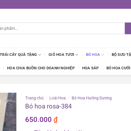
 TRÁI CÂY QUÀ TẶNG
GIỎ HOA TƯƠI
BÓ HOA
BỘ SƯU T
HOA CHIA BUỒN CHO DOANH NGHIỆP
HOA SÁP
BÓ HOA CƯỚI
Trang chủ
/
Loài Hoa
/
Bó Hoa Hướng Dương
Bó hoa rosa-384
650.000
₫