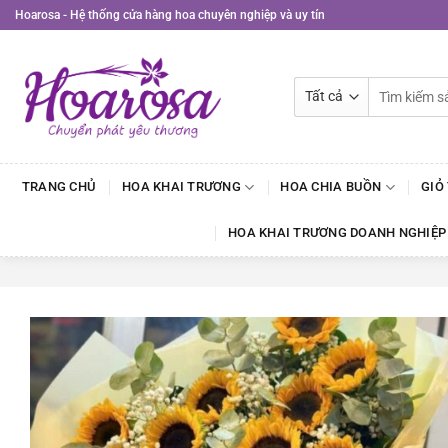
Bỏ
Hoarosa - Hệ thống cửa hàng hoa chuyên nghiệp và uy tín
qua
nội
dung
Tìm
kiếm:
TRANG CHỦ
HOA KHAI TRƯƠNG
HOA CHIA BUỒN
GIỎ
HOA KHAI TRƯƠNG DOANH NGHIỆP