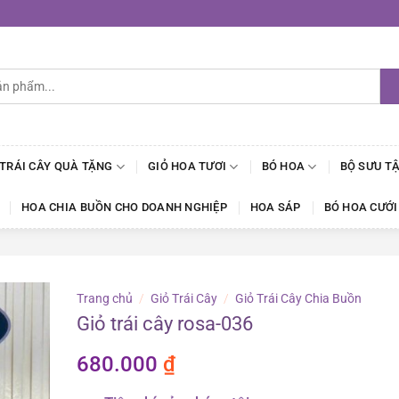
 TRÁI CÂY QUÀ TẶNG
GIỎ HOA TƯƠI
BÓ HOA
BỘ SƯU T
HOA CHIA BUỒN CHO DOANH NGHIỆP
HOA SÁP
BÓ HOA CƯỚI
Trang chủ
/
Giỏ Trái Cây
/
Giỏ Trái Cây Chia Buồn
Giỏ trái cây rosa-036
680.000
₫