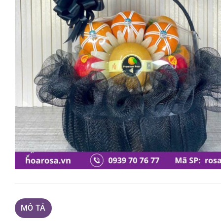
MÔ TẢ