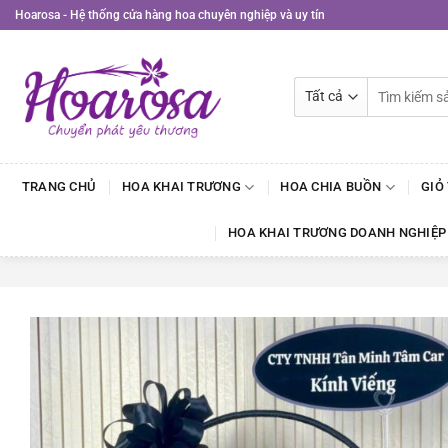
Bỏ
Hoarosa - Hệ thống cửa hàng hoa chuyên nghiệp và uy tín
qua
nội
dung
Tìm
kiếm:
TRANG CHỦ
HOA KHAI TRƯƠNG
HOA CHIA BUỒN
GIỎ
HOA KHAI TRƯƠNG DOANH NGHIỆP