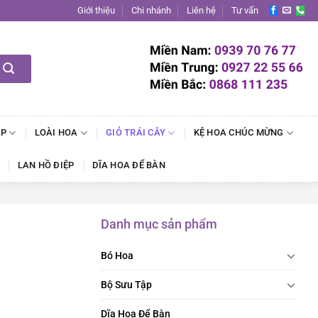
Giới thiệu
Chi nhánh
Liên hệ
Tư vấn
ẬP
LOÀI HOA
GIỎ TRÁI CÂY
KỆ HOA CHÚC MỪNG
LAN HỒ ĐIỆP
DĨA HOA ĐỂ BÀN
Danh mục sản phẩm
Bó Hoa
Bộ Sưu Tập
Dĩa Hoa Để Bàn