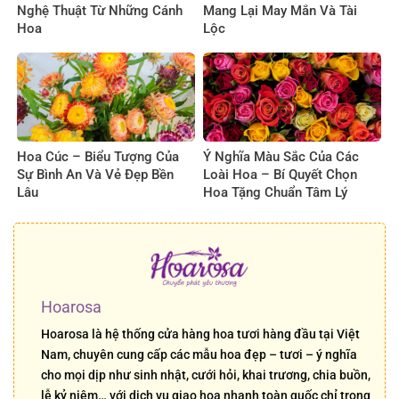
Nghệ Thuật Từ Những Cánh
Mang Lại May Mắn Và Tài
Hoa
Lộc
Hoa Cúc – Biểu Tượng Của
Ý Nghĩa Màu Sắc Của Các
Sự Bình An Và Vẻ Đẹp Bền
Loài Hoa – Bí Quyết Chọn
Lâu
Hoa Tặng Chuẩn Tâm Lý
Hoarosa
Hoarosa là hệ thống cửa hàng hoa tươi hàng đầu tại Việt
Nam, chuyên cung cấp các mẫu hoa đẹp – tươi – ý nghĩa
cho mọi dịp như sinh nhật, cưới hỏi, khai trương, chia buồn,
lễ kỷ niệm… với dịch vụ giao hoa nhanh toàn quốc chỉ trong