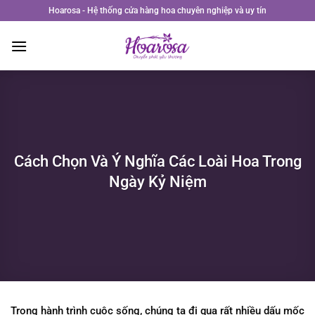
Bỏ
Hoarosa - Hệ thống cửa hàng hoa chuyên nghiệp và uy tín
qua
nội
dung
Cách Chọn Và Ý Nghĩa Các Loài Hoa Trong
Ngày Kỷ Niệm
Trong hành trình cuộc sống, chúng ta đi qua rất nhiều dấu mốc