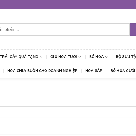
 TRÁI CÂY QUÀ TẶNG
GIỎ HOA TƯƠI
BÓ HOA
BỘ SƯU T
HOA CHIA BUỒN CHO DOANH NGHIỆP
HOA SÁP
BÓ HOA CƯỚI