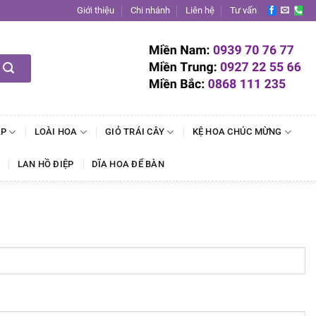
Giới thiệu
Chi nhánh
Liên hệ
Tư vấn
ẬP
LOÀI HOA
GIỎ TRÁI CÂY
KỆ HOA CHÚC MỪNG
LAN HỒ ĐIỆP
DĨA HOA ĐỂ BÀN