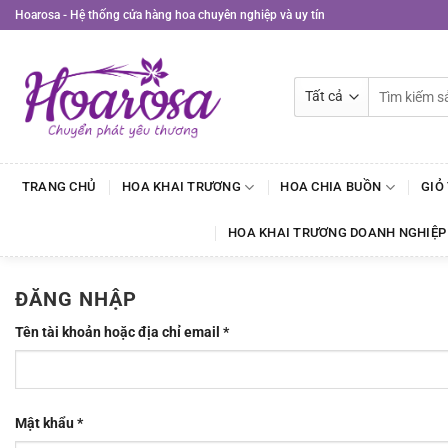
Bỏ
Hoarosa - Hệ thống cửa hàng hoa chuyên nghiệp và uy tín
qua
nội
dung
Tìm
kiếm:
TRANG CHỦ
HOA KHAI TRƯƠNG
HOA CHIA BUỒN
GIỎ
HOA KHAI TRƯƠNG DOANH NGHIỆP
ĐĂNG NHẬP
Bắt
Tên tài khoản hoặc địa chỉ email
*
buộc
Bắt
Mật khẩu
*
buộc