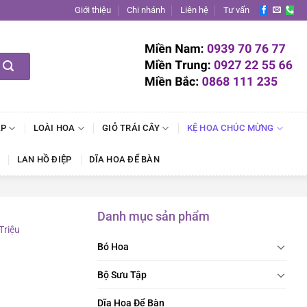
Giới thiệu
Chi nhánh
Liên hệ
Tư vấn
ẬP
LOÀI HOA
GIỎ TRÁI CÂY
KỆ HOA CHÚC MỪNG
LAN HỒ ĐIỆP
DĨA HOA ĐỂ BÀN
Danh mục sản phẩm
Triệu
Bó Hoa
Bộ Sưu Tập
Dĩa Hoa Để Bàn