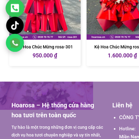
Kệ Hoa Chúc Mừng rosa-301
Kệ Hoa Chúc Mừng ro
950.000
₫
1.600.000
₫
Hoarosa – Hệ thống cửa hàng
Liên hệ
hoa tươi trên toàn quốc
CÔNG T
Tự hào là một trong những đơn vị cung cấp các
Hotline:
dịch vụ hoa tươi chuyên nghiệp và uy tín nhất,
Miền Nam