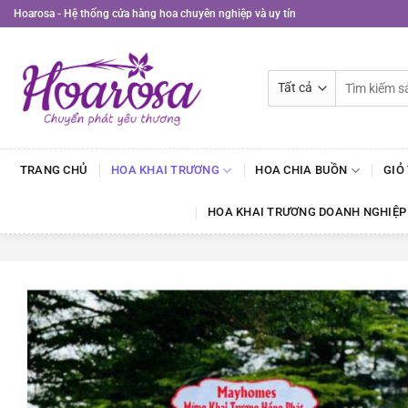
Bỏ
Hoarosa - Hệ thống cửa hàng hoa chuyên nghiệp và uy tín
qua
nội
dung
Tìm
kiếm:
TRANG CHỦ
HOA KHAI TRƯƠNG
HOA CHIA BUỒN
GIỎ
HOA KHAI TRƯƠNG DOANH NGHIỆP