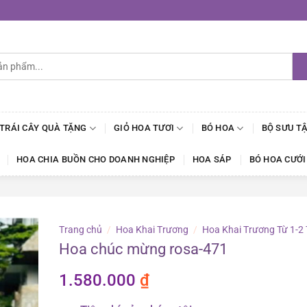
 TRÁI CÂY QUÀ TẶNG
GIỎ HOA TƯƠI
BÓ HOA
BỘ SƯU T
HOA CHIA BUỒN CHO DOANH NGHIỆP
HOA SÁP
BÓ HOA CƯỚI
Trang chủ
/
Hoa Khai Trương
/
Hoa Khai Trương Từ 1-2 
Hoa chúc mừng rosa-471
1.580.000
₫