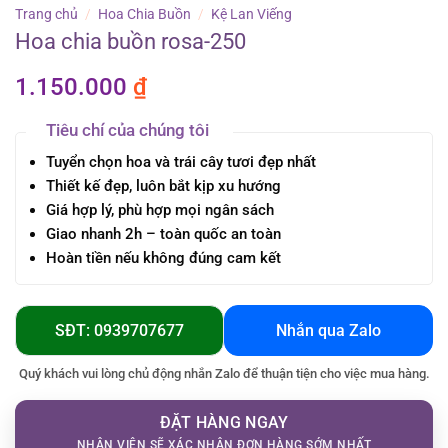
Trang chủ
/
Hoa Chia Buồn
/
Kệ Lan Viếng
Hoa chia buồn rosa-250
1.150.000
₫
Tiêu chí của chúng tôi
Tuyển chọn hoa và trái cây tươi đẹp nhất
Thiết kế đẹp, luôn bắt kịp xu hướng
Giá hợp lý, phù hợp mọi ngân sách
Giao nhanh 2h – toàn quốc an toàn
Hoàn tiền nếu không đúng cam kết
SĐT: 0939707677
Nhắn qua Zalo
Quý khách vui lòng chủ động nhắn Zalo để thuận tiện cho việc mua hàng.
ĐẶT HÀNG NGAY
NHÂN VIÊN SẼ XÁC NHẬN ĐƠN HÀNG SỚM NHẤT