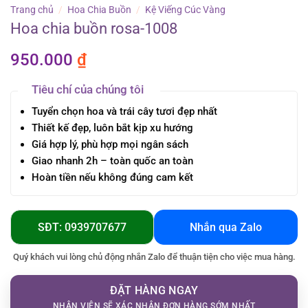
Trang chủ
/
Hoa Chia Buồn
/
Kệ Viếng Cúc Vàng
Hoa chia buồn rosa-1008
950.000
₫
Tiêu chí của chúng tôi
Tuyển chọn hoa và trái cây tươi đẹp nhất
Thiết kế đẹp, luôn bắt kịp xu hướng
Giá hợp lý, phù hợp mọi ngân sách
Giao nhanh 2h – toàn quốc an toàn
Hoàn tiền nếu không đúng cam kết
SĐT: 0939707677
Nhắn qua Zalo
Quý khách vui lòng chủ động nhắn Zalo để thuận tiện cho việc mua hàng.
ĐẶT HÀNG NGAY
NHÂN VIÊN SẼ XÁC NHẬN ĐƠN HÀNG SỚM NHẤT