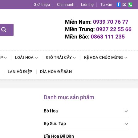
Giới thiệu
Chi nhánh
Liên hệ
Tư vấn
ẬP
LOÀI HOA
GIỎ TRÁI CÂY
KỆ HOA CHÚC MỪNG
LAN HỒ ĐIỆP
DĨA HOA ĐỂ BÀN
Danh mục sản phẩm
Bó Hoa
Bộ Sưu Tập
Dĩa Hoa Để Bàn