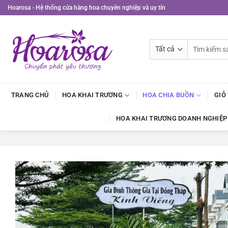
Bỏ
Hoarosa - Hệ thống cửa hàng hoa chuyên nghiệp và uy tín
qua
nội
dung
Tìm
kiếm:
TRANG CHỦ
HOA KHAI TRƯƠNG
HOA CHIA BUỒN
GIỎ
HOA KHAI TRƯƠNG DOANH NGHIỆP