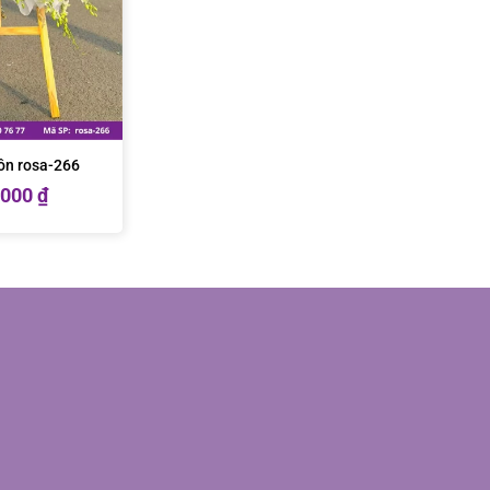
ồn rosa-266
.000
₫