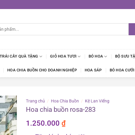
 TRÁI CÂY QUÀ TẶNG
GIỎ HOA TƯƠI
BÓ HOA
BỘ SƯU T
HOA CHIA BUỒN CHO DOANH NGHIỆP
HOA SÁP
BÓ HOA CƯỚI
Trang chủ
/
Hoa Chia Buồn
/
Kệ Lan Viếng
Hoa chia buồn rosa-283
1.250.000
₫