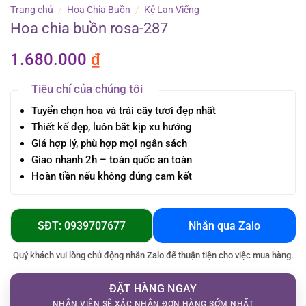
Trang chủ
/
Hoa Chia Buồn
/
Kệ Lan Viếng
Hoa chia buồn rosa-287
1.680.000
₫
Tiêu chí của chúng tôi
Tuyển chọn hoa và trái cây tươi đẹp nhất
Thiết kế đẹp, luôn bắt kịp xu hướng
Giá hợp lý, phù hợp mọi ngân sách
Giao nhanh 2h – toàn quốc an toàn
Hoàn tiền nếu không đúng cam kết
SĐT: 0939707677
Nhắn qua Zalo
Quý khách vui lòng chủ động nhắn Zalo để thuận tiện cho việc mua hàng.
ĐẶT HÀNG NGAY
NHÂN VIÊN SẼ XÁC NHẬN ĐƠN HÀNG SỚM NHẤT