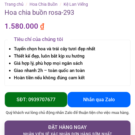
Trang chủ
/
Hoa Chia Buồn
/
Kệ Lan Viếng
Hoa chia buồn rosa-293
1.580.000
₫
Tiêu chí của chúng tôi
Tuyển chọn hoa và trái cây tươi đẹp nhất
Thiết kế đẹp, luôn bắt kịp xu hướng
Giá hợp lý, phù hợp mọi ngân sách
Giao nhanh 2h – toàn quốc an toàn
Hoàn tiền nếu không đúng cam kết
SĐT: 0939707677
Nhắn qua Zalo
Quý khách vui lòng chủ động nhắn Zalo để thuận tiện cho việc mua hàng.
ĐẶT HÀNG NGAY
NHÂN VIÊN SẼ XÁC NHẬN ĐƠN HÀNG SỚM NHẤT