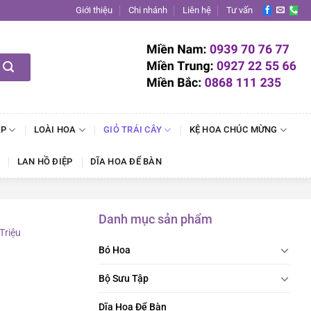
Giới thiệu
Chi nhánh
Liên hệ
Tư vấn
ẬP
LOÀI HOA
GIỎ TRÁI CÂY
KỆ HOA CHÚC MỪNG
LAN HỒ ĐIỆP
DĨA HOA ĐỂ BÀN
Danh mục sản phẩm
 Triệu
Bó Hoa
Bộ Sưu Tập
Dĩa Hoa Để Bàn