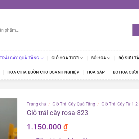
 TRÁI CÂY QUÀ TẶNG
GIỎ HOA TƯƠI
BÓ HOA
BỘ SƯU T
HOA CHIA BUỒN CHO DOANH NGHIỆP
HOA SÁP
BÓ HOA CƯỚI
Trang chủ
/
Giỏ Trái Cây Quà Tặng
/
Giỏ Trái Cây Từ 1-2
Giỏ trái cây rosa-823
1.150.000
₫