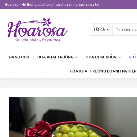
Bỏ
Hoarosa - Hệ thống cửa hàng hoa chuyên nghiệp và uy tín
qua
nội
dung
Tìm
kiếm:
TRANG CHỦ
HOA KHAI TRƯƠNG
HOA CHIA BUỒN
GIỎ
HOA KHAI TRƯƠNG DOANH NGHIỆP