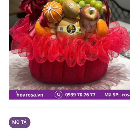
MÔ TẢ