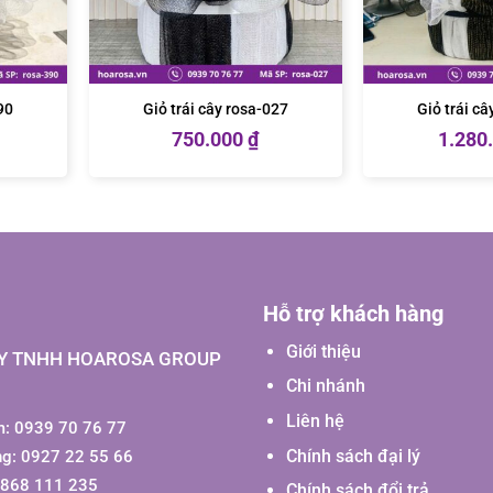
90
Giỏ trái cây rosa-027
Giỏ trái c
750.000
₫
1.280
Hỗ trợ khách hàng
Giới thiệu
Y TNHH HOAROSA GROUP
Chi nhánh
Liên hệ
: 0939 70 76 77
Chính sách đại lý
ng: 0927 22 55 66
0868 111 235
Chính sách đổi trả