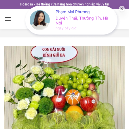
Bỏ
Hoarosa - Hệ thống cửa hàng hoa chuyên nghiệp và uy tín
qua
Phạm Mai Phương
nội
Duyên Thái, Thường Tín, Hà
Nội
dung
ngay bây giờ