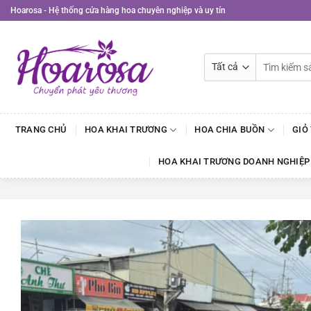
Bỏ
Hoarosa - Hệ thống cửa hàng hoa chuyên nghiệp và uy tín
qua
nội
dung
Tìm
kiếm:
TRANG CHỦ
HOA KHAI TRƯƠNG
HOA CHIA BUỒN
GIỎ
HOA KHAI TRƯƠNG DOANH NGHIỆP