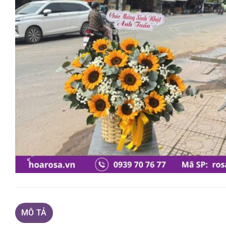
MÔ TẢ