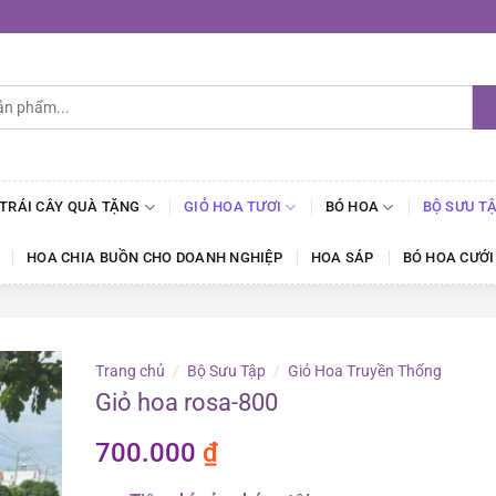
 TRÁI CÂY QUÀ TẶNG
GIỎ HOA TƯƠI
BÓ HOA
BỘ SƯU T
HOA CHIA BUỒN CHO DOANH NGHIỆP
HOA SÁP
BÓ HOA CƯỚI
Trang chủ
/
Bộ Sưu Tập
/
Giỏ Hoa Truyền Thống
Giỏ hoa rosa-800
700.000
₫