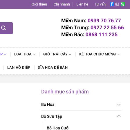
Giới thiệu
Chi nhánh
Liên hệ
Tư vấn
ẬP
LOÀI HOA
GIỎ TRÁI CÂY
KỆ HOA CHÚC MỪNG
LAN HỒ ĐIỆP
DĨA HOA ĐỂ BÀN
Danh mục sản phẩm
Bó Hoa
Bộ Sưu Tập
Bó Hoa Cưới