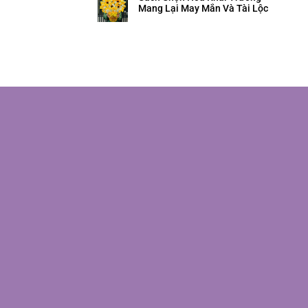
Mang Lại May Mắn Và Tài Lộc