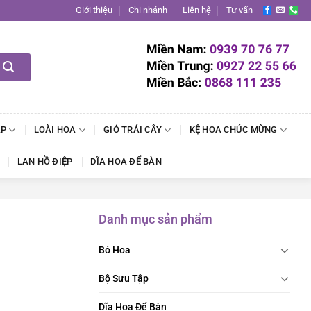
Giới thiệu
Chi nhánh
Liên hệ
Tư vấn
ẬP
LOÀI HOA
GIỎ TRÁI CÂY
KỆ HOA CHÚC MỪNG
LAN HỒ ĐIỆP
DĨA HOA ĐỂ BÀN
Danh mục sản phẩm
Bó Hoa
Bộ Sưu Tập
Dĩa Hoa Để Bàn