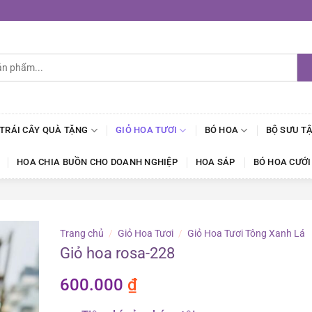
 TRÁI CÂY QUÀ TẶNG
GIỎ HOA TƯƠI
BÓ HOA
BỘ SƯU T
HOA CHIA BUỒN CHO DOANH NGHIỆP
HOA SÁP
BÓ HOA CƯỚI
Trang chủ
/
Giỏ Hoa Tươi
/
Giỏ Hoa Tươi Tông Xanh Lá
Giỏ hoa rosa-228
600.000
₫