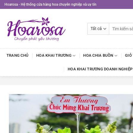
Bỏ
Hoarosa - Hệ thống cửa hàng hoa chuyên nghiệp và uy tín
qua
nội
dung
Tìm
kiếm:
TRANG CHỦ
HOA KHAI TRƯƠNG
HOA CHIA BUỒN
GIỎ
HOA KHAI TRƯƠNG DOANH NGHIỆP