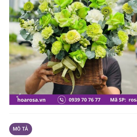
MÔ TẢ