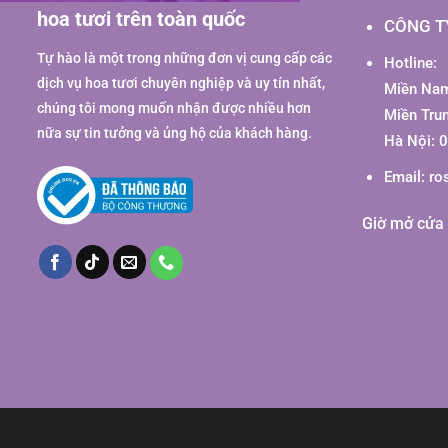
hoa tươi trên toàn quốc
CÔNG T
Tự hào là một trong những đơn vị cung cấp các
Hotline:
dịch vụ hoa tươi chuyên nghiệp và uy tín nhất,
Miền Nam
chúng tôi mong muốn nhận được nhiều hơn
Miền Tru
nữa sự tin tưởng và ủng hộ của khách hàng.
Hà Nội: 
Email:
ro
Giờ mở cửa 