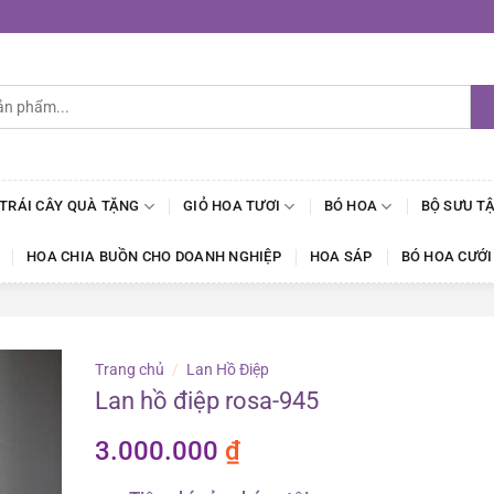
 TRÁI CÂY QUÀ TẶNG
GIỎ HOA TƯƠI
BÓ HOA
BỘ SƯU T
HOA CHIA BUỒN CHO DOANH NGHIỆP
HOA SÁP
BÓ HOA CƯỚI
Trang chủ
/
Lan Hồ Điệp
Lan hồ điệp rosa-945
3.000.000
₫