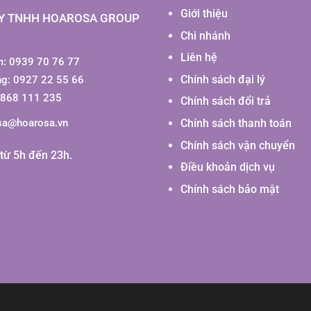
Giới thiệu
Y TNHH HOAROSA GROUP
Chi nhánh
Liên hệ
: 0939 70 76 77
Chính sách đại lý
ng: 0927 22 55 66
0868 111 235
Chính sách đổi trả
Chính sách thanh toán
sa@hoarosa.vn
Chính sách vận chuyển
từ 5h đến 23h.
Điều khoản dịch vụ
Chính sách bảo mật