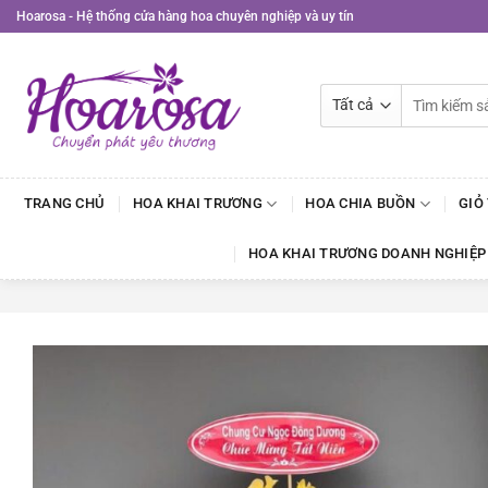
Bỏ
Hoarosa - Hệ thống cửa hàng hoa chuyên nghiệp và uy tín
qua
nội
dung
Tìm
kiếm:
TRANG CHỦ
HOA KHAI TRƯƠNG
HOA CHIA BUỒN
GIỎ
HOA KHAI TRƯƠNG DOANH NGHIỆP