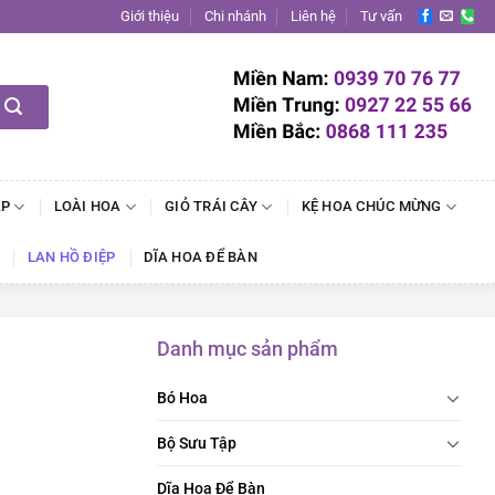
Giới thiệu
Chi nhánh
Liên hệ
Tư vấn
ẬP
LOÀI HOA
GIỎ TRÁI CÂY
KỆ HOA CHÚC MỪNG
LAN HỒ ĐIỆP
DĨA HOA ĐỂ BÀN
Danh mục sản phẩm
Bó Hoa
Bộ Sưu Tập
Dĩa Hoa Để Bàn