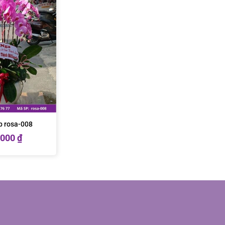
p rosa-008
.000
₫