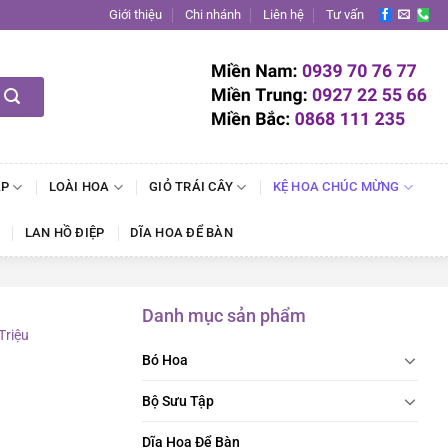
Giới thiệu
Chi nhánh
Liên hệ
Tư vấn
ẬP
LOÀI HOA
GIỎ TRÁI CÂY
KỆ HOA CHÚC MỪNG
LAN HỒ ĐIỆP
DĨA HOA ĐỂ BÀN
Danh mục sản phẩm
Triệu
Bó Hoa
Bộ Sưu Tập
Dĩa Hoa Để Bàn