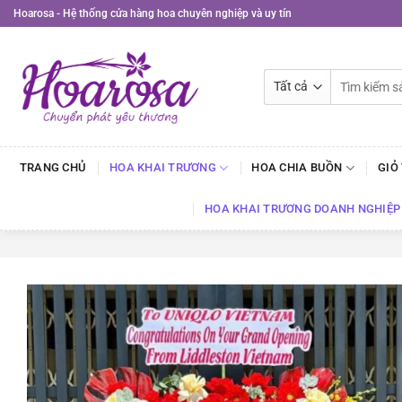
Bỏ
Hoarosa - Hệ thống cửa hàng hoa chuyên nghiệp và uy tín
qua
nội
dung
Tìm
kiếm:
TRANG CHỦ
HOA KHAI TRƯƠNG
HOA CHIA BUỒN
GIỎ
HOA KHAI TRƯƠNG DOANH NGHIỆP