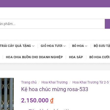
 TRÁI CÂY QUÀ TẶNG
GIỎ HOA TƯƠI
BÓ HOA
BỘ SƯU T
HOA CHIA BUỒN CHO DOANH NGHIỆP
HOA SÁP
BÓ HOA CƯỚI
Trang chủ
/
Hoa Khai Trương
/
Hoa Khai Trương Từ 2-5 
Kệ hoa chúc mừng rosa-533
2.150.000
₫