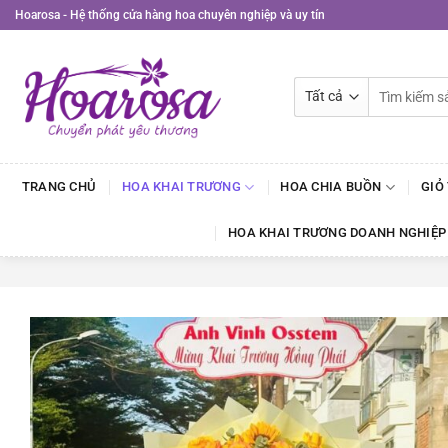
Bỏ
Hoarosa - Hệ thống cửa hàng hoa chuyên nghiệp và uy tín
qua
nội
dung
Tìm
kiếm:
TRANG CHỦ
HOA KHAI TRƯƠNG
HOA CHIA BUỒN
GIỎ
HOA KHAI TRƯƠNG DOANH NGHIỆP