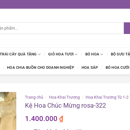
 TRÁI CÂY QUÀ TẶNG
GIỎ HOA TƯƠI
BÓ HOA
BỘ SƯU T
HOA CHIA BUỒN CHO DOANH NGHIỆP
HOA SÁP
BÓ HOA CƯỚI
Trang chủ
/
Hoa Khai Trương
/
Hoa Khai Trương Từ 1-2 
Kệ Hoa Chúc Mừng rosa-322
1.400.000
₫