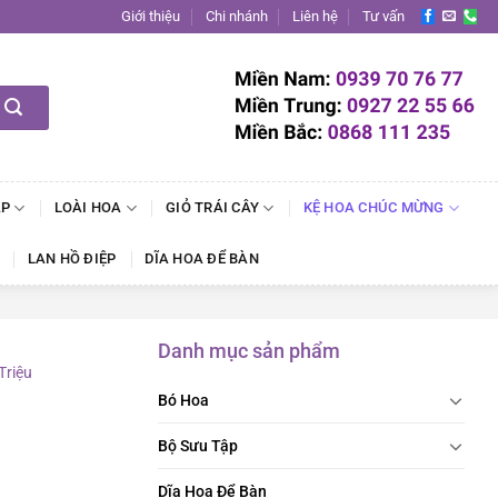
Giới thiệu
Chi nhánh
Liên hệ
Tư vấn
ẬP
LOÀI HOA
GIỎ TRÁI CÂY
KỆ HOA CHÚC MỪNG
LAN HỒ ĐIỆP
DĨA HOA ĐỂ BÀN
Danh mục sản phẩm
Triệu
Bó Hoa
Bộ Sưu Tập
Dĩa Hoa Để Bàn