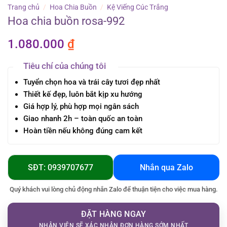
Trang chủ
/
Hoa Chia Buồn
/
Kệ Viếng Cúc Trắng
Hoa chia buồn rosa-992
1.080.000
₫
Tiêu chí của chúng tôi
Tuyển chọn hoa và trái cây tươi đẹp nhất
Thiết kế đẹp, luôn bắt kịp xu hướng
Giá hợp lý, phù hợp mọi ngân sách
Giao nhanh 2h – toàn quốc an toàn
Hoàn tiền nếu không đúng cam kết
SĐT: 0939707677
Nhắn qua Zalo
Quý khách vui lòng chủ động nhắn Zalo để thuận tiện cho việc mua hàng.
ĐẶT HÀNG NGAY
NHÂN VIÊN SẼ XÁC NHẬN ĐƠN HÀNG SỚM NHẤT