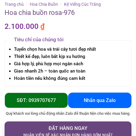
Trang chủ
/
Hoa Chia Buồn
/
Kệ Viếng Cúc Trắng
Hoa chia buồn rosa-976
2.100.000
₫
Tiêu chí của chúng tôi
Tuyển chọn hoa và trái cây tươi đẹp nhất
Thiết kế đẹp, luôn bắt kịp xu hướng
Giá hợp lý, phù hợp mọi ngân sách
Giao nhanh 2h – toàn quốc an toàn
Hoàn tiền nếu không đúng cam kết
SĐT: 0939707677
Nhắn qua Zalo
Quý khách vui lòng chủ động nhắn Zalo để thuận tiện cho việc mua hàng.
ĐẶT HÀNG NGAY
NHÂN VIÊN SẼ XÁC NHẬN ĐƠN HÀNG SỚM NHẤT