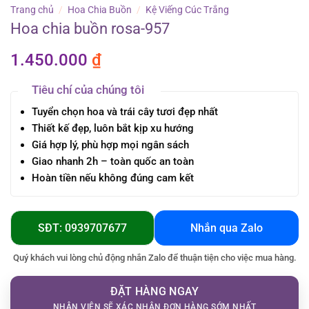
Trang chủ
/
Hoa Chia Buồn
/
Kệ Viếng Cúc Trắng
Hoa chia buồn rosa-957
1.450.000
₫
Tiêu chí của chúng tôi
Tuyển chọn hoa và trái cây tươi đẹp nhất
Thiết kế đẹp, luôn bắt kịp xu hướng
Giá hợp lý, phù hợp mọi ngân sách
Giao nhanh 2h – toàn quốc an toàn
Hoàn tiền nếu không đúng cam kết
SĐT: 0939707677
Nhắn qua Zalo
Quý khách vui lòng chủ động nhắn Zalo để thuận tiện cho việc mua hàng.
ĐẶT HÀNG NGAY
NHÂN VIÊN SẼ XÁC NHẬN ĐƠN HÀNG SỚM NHẤT