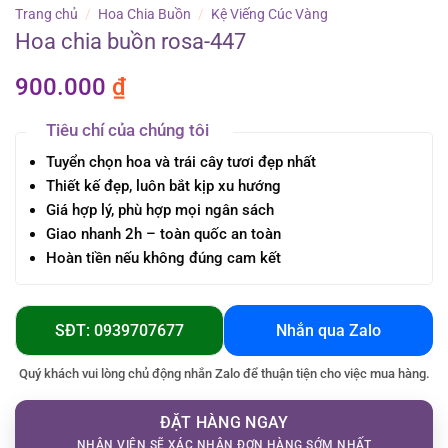
Trang chủ
/
Hoa Chia Buồn
/
Kệ Viếng Cúc Vàng
Hoa chia buồn rosa-447
900.000
₫
Tiêu chí của chúng tôi
Tuyển chọn hoa và trái cây tươi đẹp nhất
Thiết kế đẹp, luôn bắt kịp xu hướng
Giá hợp lý, phù hợp mọi ngân sách
Giao nhanh 2h – toàn quốc an toàn
Hoàn tiền nếu không đúng cam kết
SĐT: 0939707677
Nhắn qua Zalo
Quý khách vui lòng chủ động nhắn Zalo để thuận tiện cho việc mua hàng.
ĐẶT HÀNG NGAY
NHÂN VIÊN SẼ XÁC NHẬN ĐƠN HÀNG SỚM NHẤT