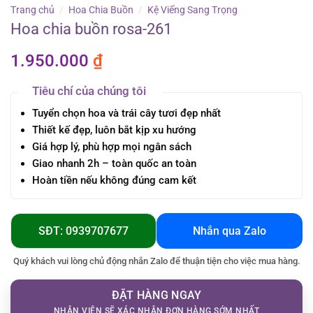
Trang chủ
/
Hoa Chia Buồn
/
Kệ Viếng Sang Trọng
Hoa chia buồn rosa-261
1.950.000
₫
Tiêu chí của chúng tôi
Tuyển chọn hoa và trái cây tươi đẹp nhất
Thiết kế đẹp, luôn bắt kịp xu hướng
Giá hợp lý, phù hợp mọi ngân sách
Giao nhanh 2h – toàn quốc an toàn
Hoàn tiền nếu không đúng cam kết
SĐT: 0939707677
Nhắn qua Zalo
Quý khách vui lòng chủ động nhắn Zalo để thuận tiện cho việc mua hàng.
ĐẶT HÀNG NGAY
NHÂN VIÊN SẼ XÁC NHẬN ĐƠN HÀNG SỚM NHẤT