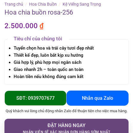
Trang chủ
/
Hoa Chia Buồn
/
Kệ Viếng Sang Trọng
Hoa chia buồn rosa-256
2.500.000
₫
Tiêu chí của chúng tôi
Tuyển chọn hoa và trái cây tươi đẹp nhất
Thiết kế đẹp, luôn bắt kịp xu hướng
Giá hợp lý, phù hợp mọi ngân sách
Giao nhanh 2h – toàn quốc an toàn
Hoàn tiền nếu không đúng cam kết
SĐT: 0939707677
Nhắn qua Zalo
Quý khách vui lòng chủ động nhắn Zalo để thuận tiện cho việc mua hàng.
ĐẶT HÀNG NGAY
NHÂN VIÊN SẼ XÁC NHẬN ĐƠN HÀNG SỚM NHẤT