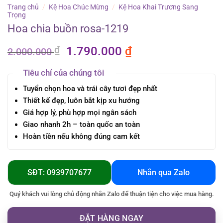
Trang chủ
/
Kệ Hoa Chúc Mừng
/
Kệ Hoa Khai Trương Sang
Trọng
Hoa chia buồn rosa-1219
Giá
Giá
₫
1.790.000
₫
2.000.000
gốc
hiện
là:
tại
Tiêu chí của chúng tôi
2.000.000 ₫.
là:
Tuyển chọn hoa và trái cây tươi đẹp nhất
1.790.000 ₫.
Thiết kế đẹp, luôn bắt kịp xu hướng
Giá hợp lý, phù hợp mọi ngân sách
Giao nhanh 2h – toàn quốc an toàn
Hoàn tiền nếu không đúng cam kết
SĐT: 0939707677
Nhắn qua Zalo
Quý khách vui lòng chủ động nhắn Zalo để thuận tiện cho việc mua hàng.
ĐẶT HÀNG NGAY