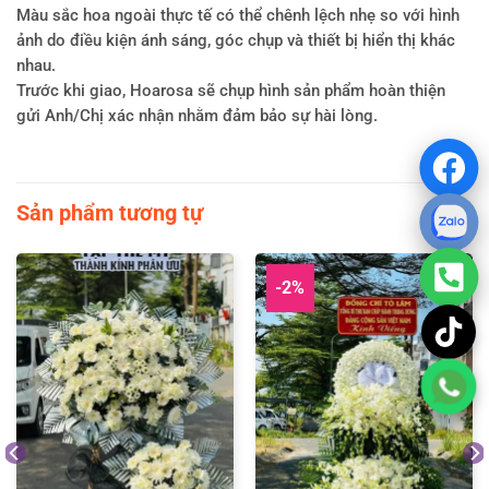
Màu sắc hoa ngoài thực tế có thể chênh lệch nhẹ so với hình
ảnh do điều kiện ánh sáng, góc chụp và thiết bị hiển thị khác
nhau.
Trước khi giao, Hoarosa sẽ chụp hình sản phẩm hoàn thiện
gửi Anh/Chị xác nhận nhằm đảm bảo sự hài lòng.
Đánh giá
Chưa có đánh giá nào.
Sản phẩm tương tự
-2%
Hãy là người đầu tiên nhận xét “Hoa
chia buồn rosa-1219”
Bạn phải
đăng nhập
để gửi đánh giá.