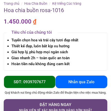
Trang chủ
/
Hoa Chia Buồn
/
Kệ Viếng Cúc Vàng
Hoa chia buồn rosa-1016
1.450.000
₫
Tiêu chí của chúng tôi
Tuyển chọn hoa và trái cây tươi đẹp nhất
Thiết kế đẹp, luôn bắt kịp xu hướng
Giá hợp lý, phù hợp mọi ngân sách
Giao nhanh 2h – toàn quốc an toàn
Hoàn tiền nếu không đúng cam kết
SĐT: 0939707677
Nhắn qua Zalo
Quý khách vui lòng chủ động nhắn Zalo để thuận tiện cho việc mua hàng.
ĐẶT HÀNG NGAY
NHÂN VIÊN SẼ XÁC NHẬN ĐƠN HÀNG SỚM NHẤT