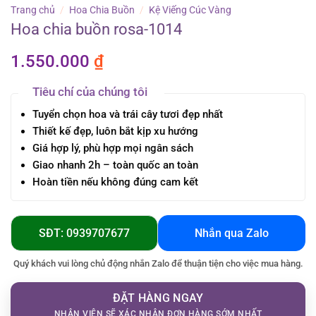
Trang chủ
/
Hoa Chia Buồn
/
Kệ Viếng Cúc Vàng
Hoa chia buồn rosa-1014
1.550.000
₫
Tiêu chí của chúng tôi
Tuyển chọn hoa và trái cây tươi đẹp nhất
Thiết kế đẹp, luôn bắt kịp xu hướng
Giá hợp lý, phù hợp mọi ngân sách
Giao nhanh 2h – toàn quốc an toàn
Hoàn tiền nếu không đúng cam kết
SĐT: 0939707677
Nhắn qua Zalo
Quý khách vui lòng chủ động nhắn Zalo để thuận tiện cho việc mua hàng.
ĐẶT HÀNG NGAY
NHÂN VIÊN SẼ XÁC NHẬN ĐƠN HÀNG SỚM NHẤT