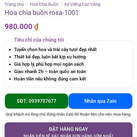
Trang chủ
/
Hoa Chia Buồn
/
Kệ Viếng Cúc Vàng
Hoa chia buồn rosa-1001
980.000
₫
Tiêu chí của chúng tôi
Tuyển chọn hoa và trái cây tươi đẹp nhất
Thiết kế đẹp, luôn bắt kịp xu hướng
Giá hợp lý, phù hợp mọi ngân sách
Giao nhanh 2h – toàn quốc an toàn
Hoàn tiền nếu không đúng cam kết
SĐT: 0939707677
Nhắn qua Zalo
Quý khách vui lòng chủ động nhắn Zalo để thuận tiện cho việc mua hàng.
ĐẶT HÀNG NGAY
NHÂN VIÊN SẼ XÁC NHẬN ĐƠN HÀNG SỚM NHẤT