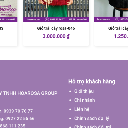
33
Giỏ trái cây rosa-046
Giỏ trái c
3.000.000
₫
1.250
Hỗ trợ khách hàng
Giới thiệu
Y TNHH HOAROSA GROUP
Chi nhánh
Liên hệ
: 0939 70 76 77
Chính sách đại lý
ng: 0927 22 55 66
0868 111 235
Chính sách đổi trả