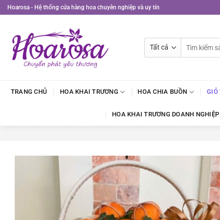
Bỏ
Hoarosa - Hệ thống cửa hàng hoa chuyên nghiệp và uy tín
qua
nội
dung
Tìm
kiếm:
TRANG CHỦ
HOA KHAI TRƯƠNG
HOA CHIA BUỒN
GIỎ
HOA KHAI TRƯƠNG DOANH NGHIỆP