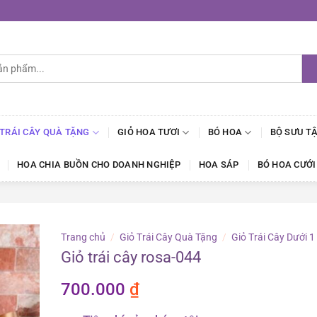
 TRÁI CÂY QUÀ TẶNG
GIỎ HOA TƯƠI
BÓ HOA
BỘ SƯU T
HOA CHIA BUỒN CHO DOANH NGHIỆP
HOA SÁP
BÓ HOA CƯỚI
Trang chủ
/
Giỏ Trái Cây Quà Tặng
/
Giỏ Trái Cây Dưới 1
Giỏ trái cây rosa-044
700.000
₫