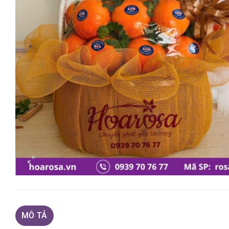
MÔ TẢ