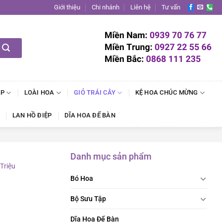
Giới thiệu
Chi nhánh
Liên hệ
Tư vấn
ẬP
LOÀI HOA
GIỎ TRÁI CÂY
KỆ HOA CHÚC MỪNG
LAN HỒ ĐIỆP
DĨA HOA ĐỂ BÀN
Danh mục sản phẩm
 Triệu
Bó Hoa
Bộ Sưu Tập
Dĩa Hoa Để Bàn