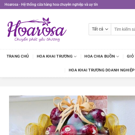
Bỏ
Hoarosa - Hệ thống cửa hàng hoa chuyên nghiệp và uy tín
qua
nội
dung
Tìm
kiếm:
TRANG CHỦ
HOA KHAI TRƯƠNG
HOA CHIA BUỒN
GIỎ
HOA KHAI TRƯƠNG DOANH NGHIỆP