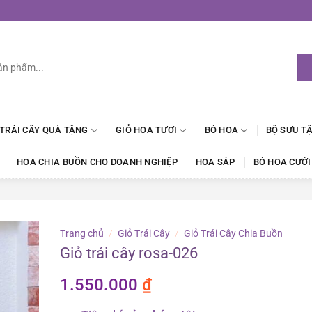
 TRÁI CÂY QUÀ TẶNG
GIỎ HOA TƯƠI
BÓ HOA
BỘ SƯU T
HOA CHIA BUỒN CHO DOANH NGHIỆP
HOA SÁP
BÓ HOA CƯỚI
Trang chủ
/
Giỏ Trái Cây
/
Giỏ Trái Cây Chia Buồn
Giỏ trái cây rosa-026
1.550.000
₫