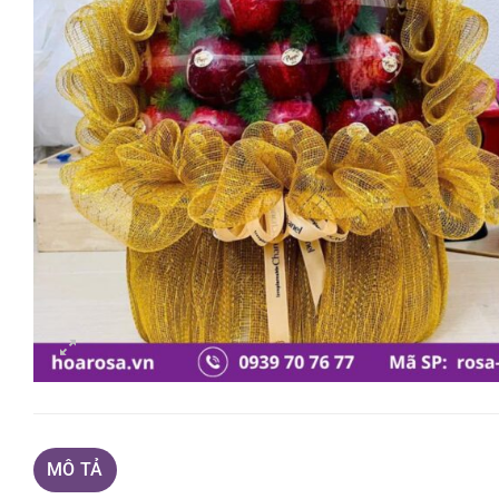
MÔ TẢ