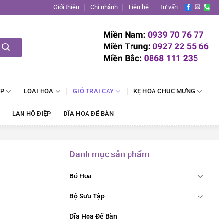
Giới thiệu
Chi nhánh
Liên hệ
Tư vấn
ẬP
LOÀI HOA
GIỎ TRÁI CÂY
KỆ HOA CHÚC MỪNG
LAN HỒ ĐIỆP
DĨA HOA ĐỂ BÀN
Danh mục sản phẩm
Bó Hoa
Bộ Sưu Tập
Dĩa Hoa Để Bàn