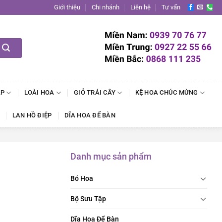
Giới thiệu
Chi nhánh
Liên hệ
Tư vấn
ẬP
LOÀI HOA
GIỎ TRÁI CÂY
KỆ HOA CHÚC MỪNG
LAN HỒ ĐIỆP
DĨA HOA ĐỂ BÀN
Danh mục sản phẩm
Bó Hoa
Bộ Sưu Tập
Dĩa Hoa Để Bàn