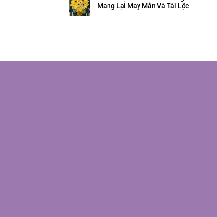
Mang Lại May Mắn Và Tài Lộc