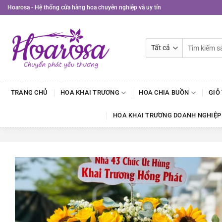
Bỏ
Hoarosa - Hệ thống cửa hàng hoa chuyên nghiệp và uy tín
qua
nội
dung
Tìm
kiếm:
TRANG CHỦ
HOA KHAI TRƯƠNG
HOA CHIA BUỒN
GIỎ
HOA KHAI TRƯƠNG DOANH NGHIỆP