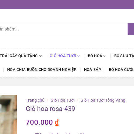
 TRÁI CÂY QUÀ TẶNG
GIỎ HOA TƯƠI
BÓ HOA
BỘ SƯU T
HOA CHIA BUỒN CHO DOANH NGHIỆP
HOA SÁP
BÓ HOA CƯỚI
Trang chủ
/
Giỏ Hoa Tươi
/
Giỏ Hoa Tươi Tông Vàng
Giỏ hoa rosa-439
700.000
₫