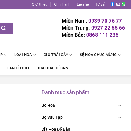
Giới thiệu
Chi nhánh
Liên hệ
Tư vấn
ẬP
LOÀI HOA
GIỎ TRÁI CÂY
KỆ HOA CHÚC MỪNG
LAN HỒ ĐIỆP
DĨA HOA ĐỂ BÀN
Danh mục sản phẩm
Bó Hoa
Bộ Sưu Tập
Dĩa Hoa Để Bàn