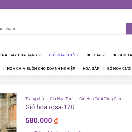
 TRÁI CÂY QUÀ TẶNG
GIỎ HOA TƯƠI
BÓ HOA
BỘ SƯU T
HOA CHIA BUỒN CHO DOANH NGHIỆP
HOA SÁP
BÓ HOA CƯỚI
Trang chủ
/
Giỏ Hoa Tươi
/
Giỏ Hoa Tươi Tông Cam
Giỏ hoa rosa-178
580.000
₫