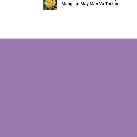
Mang Lại May Mắn Và Tài Lộc