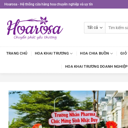
Bỏ
Hoarosa - Hệ thống cửa hàng hoa chuyên nghiệp và uy tín
qua
nội
dung
Tìm
kiếm:
TRANG CHỦ
HOA KHAI TRƯƠNG
HOA CHIA BUỒN
GIỎ
HOA KHAI TRƯƠNG DOANH NGHIỆP