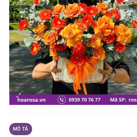
MÔ TẢ