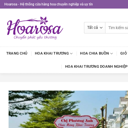
Bỏ
Hoarosa - Hệ thống cửa hàng hoa chuyên nghiệp và uy tín
qua
nội
dung
Tìm
kiếm:
TRANG CHỦ
HOA KHAI TRƯƠNG
HOA CHIA BUỒN
GIỎ
HOA KHAI TRƯƠNG DOANH NGHIỆP