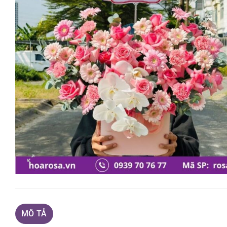
MÔ TẢ