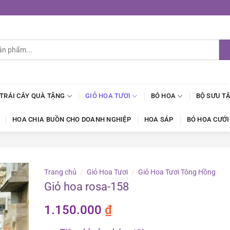
 TRÁI CÂY QUÀ TẶNG
GIỎ HOA TƯƠI
BÓ HOA
BỘ SƯU T
HOA CHIA BUỒN CHO DOANH NGHIỆP
HOA SÁP
BÓ HOA CƯỚI
Trang chủ
/
Giỏ Hoa Tươi
/
Giỏ Hoa Tươi Tông Hồng
Giỏ hoa rosa-158
1.150.000
₫