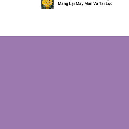
Mang Lại May Mắn Và Tài Lộc