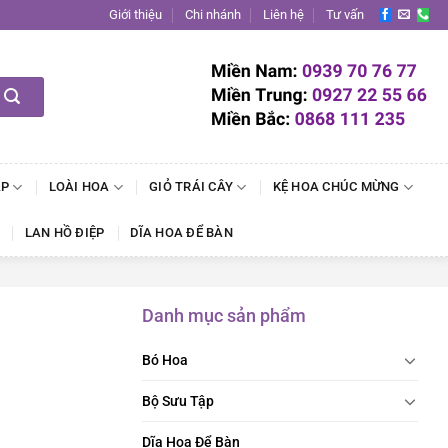
Giới thiệu
Chi nhánh
Liên hệ
Tư vấn
ẬP
LOÀI HOA
GIỎ TRÁI CÂY
KỆ HOA CHÚC MỪNG
LAN HỒ ĐIỆP
DĨA HOA ĐỂ BÀN
Danh mục sản phẩm
Bó Hoa
Bộ Sưu Tập
Dĩa Hoa Để Bàn