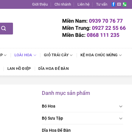
Giới thiệu
Chi nhánh
Liên hệ
Tư vấn
ẬP
LOÀI HOA
GIỎ TRÁI CÂY
KỆ HOA CHÚC MỪNG
LAN HỒ ĐIỆP
DĨA HOA ĐỂ BÀN
Danh mục sản phẩm
Bó Hoa
Bộ Sưu Tập
Dĩa Hoa Để Bàn