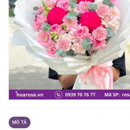
MÔ TẢ