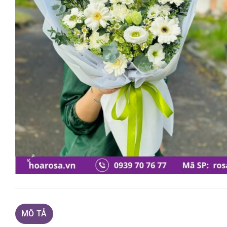
MÔ TẢ