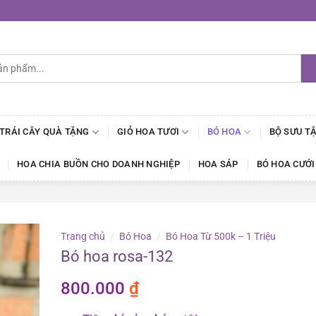
 TRÁI CÂY QUÀ TẶNG
GIỎ HOA TƯƠI
BÓ HOA
BỘ SƯU T
HOA CHIA BUỒN CHO DOANH NGHIỆP
HOA SÁP
BÓ HOA CƯỚI
Trang chủ
/
Bó Hoa
/
Bó Hoa Từ 500k – 1 Triệu
Bó hoa rosa-132
800.000
₫