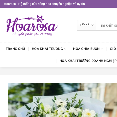
Bỏ
Hoarosa - Hệ thống cửa hàng hoa chuyên nghiệp và uy tín
qua
nội
dung
Tìm
kiếm:
TRANG CHỦ
HOA KHAI TRƯƠNG
HOA CHIA BUỒN
GIỎ
HOA KHAI TRƯƠNG DOANH NGHIỆP