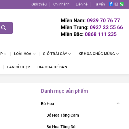
Giới thiệu
Chi nhánh
Liên hệ
Tư vấn
ẬP
LOÀI HOA
GIỎ TRÁI CÂY
KỆ HOA CHÚC MỪNG
LAN HỒ ĐIỆP
DĨA HOA ĐỂ BÀN
Danh mục sản phẩm
Bó Hoa
Bó Hoa Tông Cam
Bó Hoa Tông Đỏ