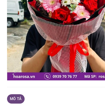
MÔ TẢ