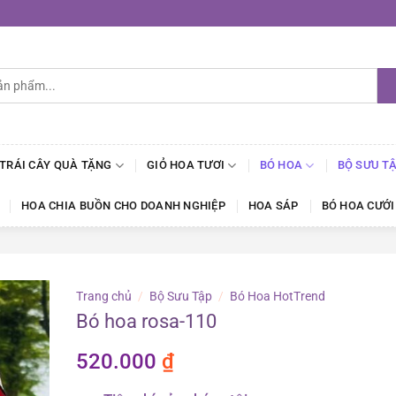
 TRÁI CÂY QUÀ TẶNG
GIỎ HOA TƯƠI
BÓ HOA
BỘ SƯU T
HOA CHIA BUỒN CHO DOANH NGHIỆP
HOA SÁP
BÓ HOA CƯỚI
Trang chủ
/
Bộ Sưu Tập
/
Bó Hoa HotTrend
Bó hoa rosa-110
520.000
₫