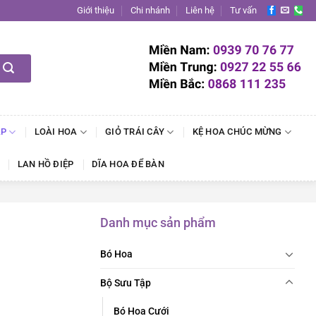
Giới thiệu
Chi nhánh
Liên hệ
Tư vấn
ẬP
LOÀI HOA
GIỎ TRÁI CÂY
KỆ HOA CHÚC MỪNG
LAN HỒ ĐIỆP
DĨA HOA ĐỂ BÀN
Danh mục sản phẩm
Bó Hoa
Bộ Sưu Tập
Bó Hoa Cưới