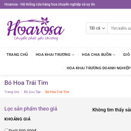
Bỏ
Hoarosa - Hệ thống cửa hàng hoa chuyên nghiệp và uy tín
qua
nội
dung
Tìm
kiếm:
TRANG CHỦ
HOA KHAI TRƯƠNG
HOA CHIA BUỒN
GIỎ
HOA KHAI TRƯƠNG DOANH NGHIỆP
Bó Hoa Trái Tim
Trang chủ
/
Bộ Sưu Tập
/
Bó Hoa Trái Tim
Lọc sản phẩm theo giá
Không tìm thấy sả
KHOẢNG GIÁ
Dưới 500.000đ