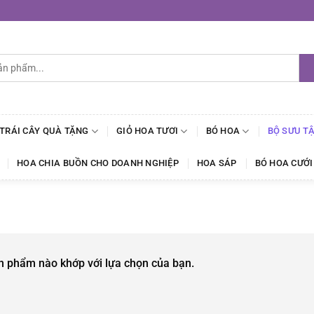
 TRÁI CÂY QUÀ TẶNG
GIỎ HOA TƯƠI
BÓ HOA
BỘ SƯU T
HOA CHIA BUỒN CHO DOANH NGHIỆP
HOA SÁP
BÓ HOA CƯỚI
n phẩm nào khớp với lựa chọn của bạn.