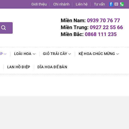
Giới thiệu
Chi nhánh
Liên hệ
Tư vấn
ẬP
LOÀI HOA
GIỎ TRÁI CÂY
KỆ HOA CHÚC MỪNG
LAN HỒ ĐIỆP
DĨA HOA ĐỂ BÀN